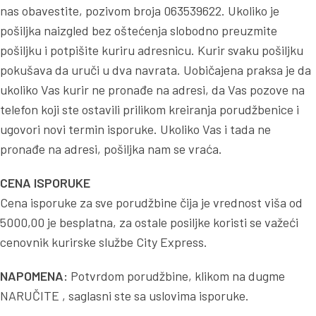
nas obavestite, pozivom broja 063539622. Ukoliko je
pošiljka naizgled bez oštećenja slobodno preuzmite
pošiljku i potpišite kuriru adresnicu. Kurir svaku pošiljku
pokušava da uruči u dva navrata. Uobičajena praksa je da
ukoliko Vas kurir ne pronađe na adresi, da Vas pozove na
telefon koji ste ostavili prilikom kreiranja porudžbenice i
ugovori novi termin isporuke. Ukoliko Vas i tada ne
pronađe na adresi, pošiljka nam se vraća.
CENA ISPORUKE
Cena isporuke za sve porudžbine čija je vrednost viša od
5000,00 je besplatna, za ostale posiljke koristi se važeći
cenovnik kurirske službe City Express.
NAPOMENA:
Potvrdom porudžbine, klikom na dugme
NARUČITE , saglasni ste sa uslovima isporuke.