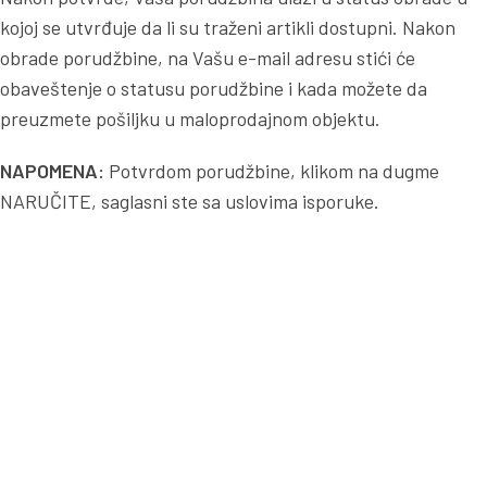
kojoj se utvrđuje da li su traženi artikli dostupni. Nakon
obrade porudžbine, na Vašu e-mail adresu stići će
obaveštenje o statusu porudžbine i kada možete da
preuzmete pošiljku u maloprodajnom objektu.
NAPOMENA:
Potvrdom porudžbine, klikom na dugme
NARUČITE, saglasni ste sa uslovima isporuke.