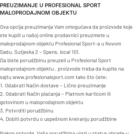
PREUZIMANJE U PROFESIONAL SPORT
MALOPRODAJNOM OBJEKTU
Ova opcija preuzimanja Vam omogućava da proizvode koje
ste kupili u našoj online prodavnici preuzmete u
maloprodajnom objektu Profesional Sport-a u Novom
Sadu, Sutjeska 2 – Spens, local 101.
Da biste porudžbinu preuzeli u Profesional Sport
maloprodajnom objektu , proizvode treba da kupite na
sajtu www.profesionalsport.com tako što ćete:
1. Odabrati Način dostave – Lično preuzimanje
2. Odabrati Način plaćanja – Platnom karticom ili
gotovinom u maloprodajnom objektu
3. Potvrditi porudžbinu
4. Dobiti potvrdu o uspešnom kreiranju porudžbine
Nakon potvrde, Vaša porudžbina ulazi u status obrade u