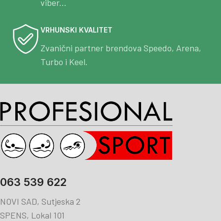
viber...
VRHUNSKI KVALITET
Zvanični partner brendova Speedo, Arena,
Turbo i Keel.
063 539 622
NOVI SAD, Sutjeska 2
SPENS, Lokal 101