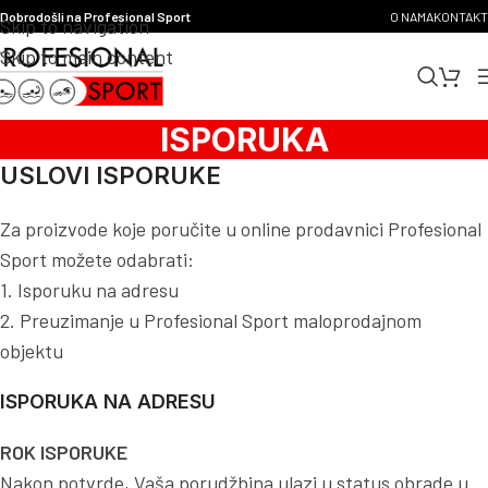
Dobrodošli na Profesional Sport
O NAMA
KONTAKT
Skip to navigation
Skip to main content
ISPORUKA
USLOVI ISPORUKE
Za proizvode koje poručite u online prodavnici Profesional
Sport možete odabrati:
1. Isporuku na adresu
2. Preuzimanje u Profesional Sport maloprodajnom
objektu
ISPORUKA NA ADRESU
ROK ISPORUKE
Nakon potvrde, Vaša porudžbina ulazi u status obrade u