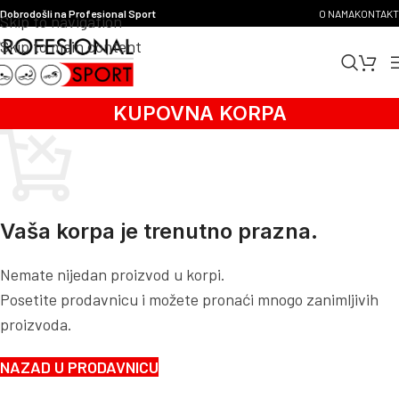
Dobrodošli na Profesional Sport
O NAMA
KONTAKT
Skip to navigation
Skip to main content
KUPOVNA KORPA
Vaša korpa je trenutno prazna.
Nemate nijedan proizvod u korpi.
Posetite prodavnicu i možete pronaći mnogo zanimljivih
proizvoda.
NAZAD U PRODAVNICU