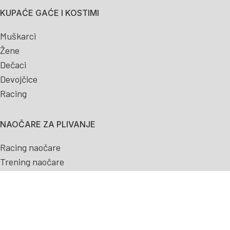
KUPAĆE GAĆE I KOSTIMI
Muškarci
Žene
Dečaci
Devojčice
Racing
NAOČARE ZA PLIVANJE
Racing naočare
Trening naočare
Dečije naočare
OPREMA ZA PLIVANJE