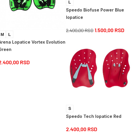
L
Speedo Biofuse Power Blue
lopatice
1.500,00
RSD
2.400,00
RSD
M
L
Arena Lopatice Vortex Evolution
Green
2.400,00
RSD
S
Speedo Tech lopatice Red
2.400,00
RSD