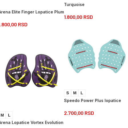
Turquoise
Arena Elite Finger Lopatice Plum
1.800,00
RSD
1.800,00
RSD
S
M
L
Speedo Power Plus lopatice
2.700,00
RSD
M
L
Arena Lopatice Vortex Evolution