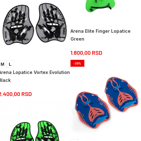
Arena Elite Finger Lopatice
Green
1.800,00
RSD
-38%
M
L
Arena Lopatice Vortex Evolution
Black
2.400,00
RSD