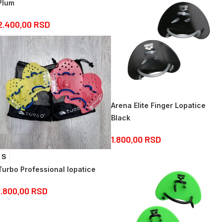
Plum
2.400,00
RSD
Arena Elite Finger Lopatice
Black
1.800,00
RSD
S
Turbo Professional lopatice
1.800,00
RSD