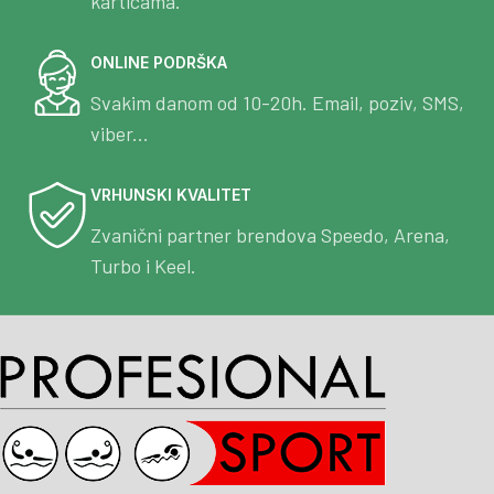
karticama.
ONLINE PODRŠKA
Svakim danom od 10-20h. Email, poziv, SMS,
viber...
VRHUNSKI KVALITET
Zvanični partner brendova Speedo, Arena,
Turbo i Keel.