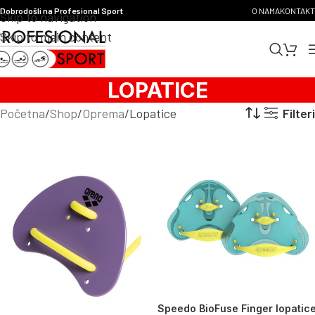
Dobrodošli na Profesional Sport
O NAMA
KONTAKT
Skip to navigation
Skip to main content
LOPATICE
Početna
Shop
Oprema
Lopatice
Filteri
Speedo BioFuse Finger lopatic