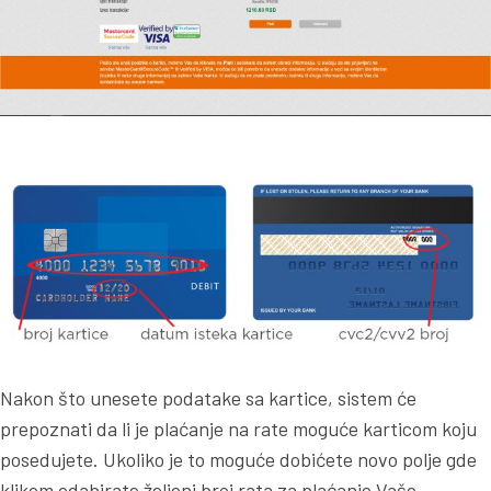
Nakon što unesete podatake sa kartice, sistem će
prepoznati da li je plaćanje na rate moguće karticom koju
posedujete. Ukoliko je to moguće dobićete novo polje gde
klikom odabirate željeni broj rata za plaćanje Vaše