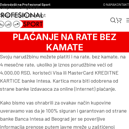
Dobrodošli na Profesional Sport
O NAMA
KONTAKT
Skip to navigation
Skip to main content
PLAĆANJE NA RATE BEZ
KAMATE
Svoju narudžbinu možete platiti i na rate, bez kamate, na
4 mesečne rate, ukoliko je iznos porudžbine veći od
4.000,00 RSD, koristeći Visa ili MasterCard KREDITNE
KARTICE banke Intesa. Kartica mora biti odobrena od
strane banke izdavaoca za online (Internet) plaćanje.
Kako bismo vas ohrabrili za ovakav način kupovine
uveravamo vas da je 100% siguran i garantovan od strane
banke Banca Intesa ad Beograd jer se poverljive
informacija prenose putem javne mreže u zaštićenoj