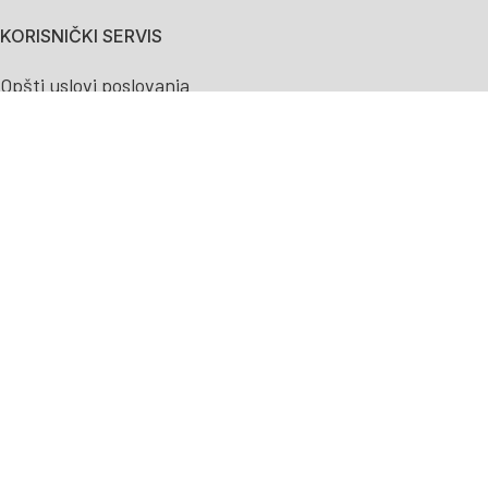
KORISNIČKI SERVIS
Opšti uslovi poslovanja
Politika privatnosti
Naručivanje i plaćanje
Plaćanje na rate bez kamate
Isporuka
Zamena artikla
Odustanak od kupovine
Povraćaj sredstava
Reklamacije
Kontakt