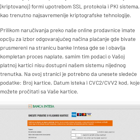
(kriptovanoj) formi upotrebom SSL protokola i PKI sistema,
kao trenutno najsavremenije kriptografske tehnologije.
Prilikom naručivanja preko naše online prodavnice imate
opciju za izbor odgovarajućeg načina plaćanje gde bivate
prusmereni na stranicu banke Intesa gde se i obavlja
kompletan proces naplate, samim tim podaci o Vašoj
platnoj kartici nisu dostupni našem sistemu nijednog
trenutka. Na ovoj stranici je potrebno da unesete sledeće
podatke: Broj kartice, Datum isteka i CVC2/CVV2 kod, koje
možete pročitati sa Vaše kartice.