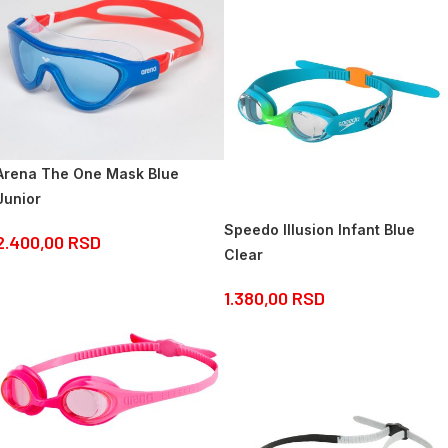
Arena The One Mask Blue
Junior
Speedo Illusion Infant Blue
2.400,00
RSD
Clear
1.380,00
RSD