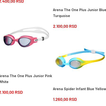
2.400,00
RSD
Arena The One Plus Junior Blu
Turquoise
2.100,00
RSD
Arena The One Plus Junior Pink
White
Arena Spider Infant Blue Yello
2.100,00
RSD
1.260,00
RSD