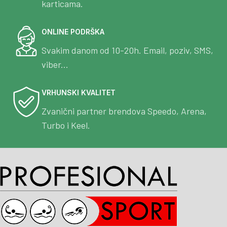
karticama.
ONLINE PODRŠKA
Svakim danom od 10-20h. Email, poziv, SMS,
viber...
VRHUNSKI KVALITET
Zvanični partner brendova Speedo, Arena,
Turbo i Keel.