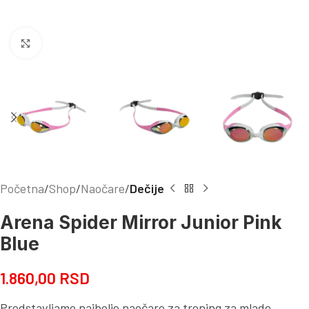
Kliknite za uvećanje
Početna
Shop
Naočare
Dečije
Arena Spider Mirror Junior Pink
Blue
1.860,00
RSD
Predstavljamo najbolje naočare za trening za mlade