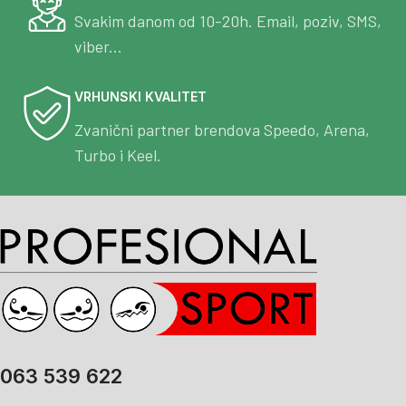
Svakim danom od 10-20h. Email, poziv, SMS,
viber...
VRHUNSKI KVALITET
Zvanični partner brendova Speedo, Arena,
Turbo i Keel.
063 539 622