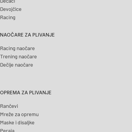
Dečaci
Devojčice
Racing
NAOČARE ZA PLIVANJE
Racing naočare
Trening naočare
Dečije naočare
OPREMA ZA PLIVANJE
Rančevi
Mreže za opremu
Maske i disaljke
Peraja