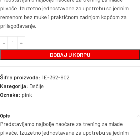
plivače. Izuzetno jednostavane za upotrebu sa jednim
remenom bez muke i praktičnom zadnjom kopčom za
prilagođavanje.
DODAJ U KORPU
Šifra proizvoda:
1E-362-902
Kategorija:
Dečije
Oznaka:
pink
Opis
Predstavljamo najbolje naočare za trening za mlade
plivače. Izuzetno jednostavane za upotrebu sa jednim