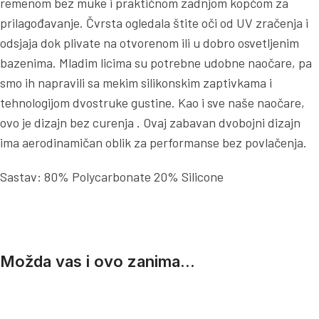
remenom bez muke i praktičnom zadnjom kopčom za
prilagođavanje. Čvrsta ogledala štite oči od UV zračenja i
odsjaja dok plivate na otvorenom ili u dobro osvetljenim
bazenima. Mladim licima su potrebne udobne naočare, pa
smo ih napravili sa mekim silikonskim zaptivkama i
tehnologijom dvostruke gustine. Kao i sve naše naočare,
ovo je dizajn bez curenja . Ovaj zabavan dvobojni dizajn
ima aerodinamičan oblik za performanse bez povlačenja.
Sastav: 80% Polycarbonate 20% Silicone
Možda vas i ovo zanima...