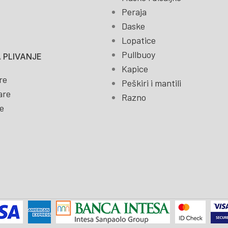
Peraja
Daske
Lopatice
Pullbuoy
 PLIVANJE
Kapice
re
Peškiri i mantili
are
Razno
e