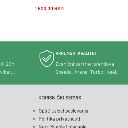
1.500,00
RSD
VRHUNSKI KVALITET
10-20h.
Zvanični partner brendova
viber...
Speedo, Arena, Turbo i Keel.
KORISNIČKI SERVIS
Opšti uslovi poslovanja
Politika privatnosti
Naručivanje i plaćanje