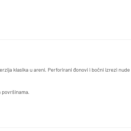
ija klasika u areni. Perforirani đonovi i bočni izrezi nude
m površinama.