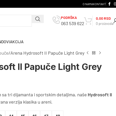
O NAMA
KONTAKT
PODRŠKA
0,00
RSD
063 539 622
0
proizvoda
NDOVI
AKCIJA
puče
Arena Hydrosoft II Papuče Light Grey
oft II Papuče Light Grey
sa tri dijamanta i sportskim detaljima, naše
Hydrosoft II
na verzija klasika u areni.