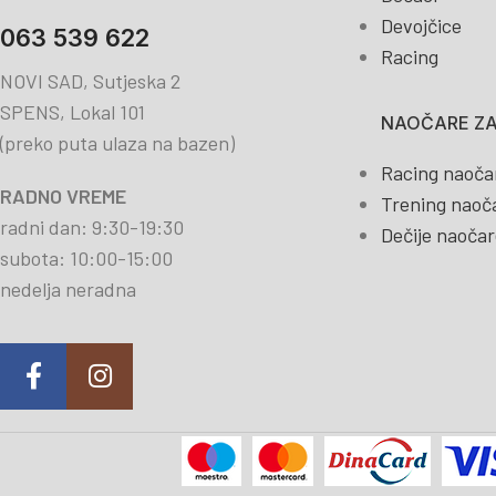
Devojčice
063 539 622
Racing
NOVI SAD, Sutjeska 2
SPENS, Lokal 101
NAOČARE ZA
(preko puta ulaza na bazen)
Racing naoča
RADNO VREME
Trening naoč
radni dan: 9:30-19:30
Dečije naočar
subota: 10:00-15:00
nedelja neradna