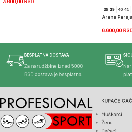
3.600,00
RSD
38-39
40-41
Arena Peraja
6.600,00
RS
BESPLATNA DOSTAVA
SIG
Za narudžbine iznad 5000
Nar
RSD dostava je besplatna.
pla
KUPAĆE GAĆE
Muškarci
Žene
Dečaci