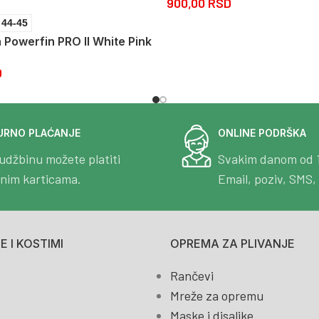
900,00
RSD
44-45
 Powerfin PRO II White Pink
D
URNO PLAĆANJE
ONLINE PODRŠKA
udžbinu možete platiti
Svakim danom od 
tnim karticama.
Email, poziv, SMS, 
 I KOSTIMI
OPREMA ZA PLIVANJE
Rančevi
Mreže za opremu
Maske i disaljke