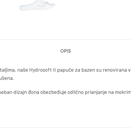
OPIS
aljima, naše Hydrosoft II papuče za bazen su renovirana verz
sušena.
oseban dizajn đona obezbeđuje odlično prianjanje na mokri