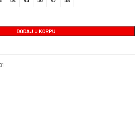
2
44
45
46
47
48
DODAJ U KORPU
01