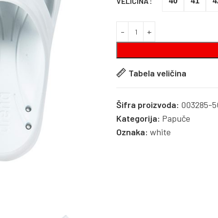
VELIČINA
40
41
4
Tabela veličina
Šifra proizvoda:
003285-5
Kategorija:
Papuče
Oznaka:
white