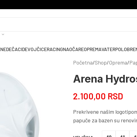
ENE
DEČACI
DEVOJČICE
RACING
NAOČARE
OPREMA
VATERPOLO
BRE
Početna
Shop
Oprema
Pa
Arena Hydros
2.100,00
RSD
Prekrivene našim logotipom 
papuče za bazen su renovira