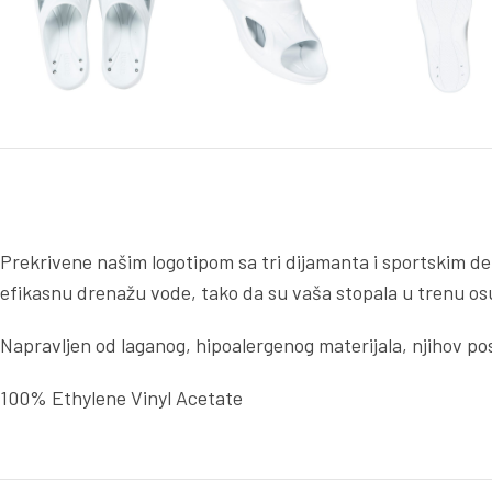
Prekrivene našim logotipom sa tri dijamanta i sportskim det
efikasnu drenažu vode, tako da su vaša stopala u trenu o
Napravljen od laganog, hipoalergenog materijala, njihov p
100% Ethylene Vinyl Acetate