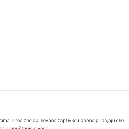
ačima. Precizno oblikovane zaptivke udobno prianjaju oko
la sa propuštanjem vode.