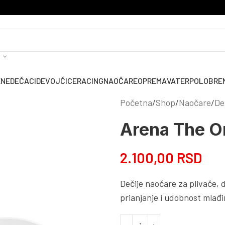
ENE
DEČACI
DEVOJČICE
RACING
NAOČARE
OPREMA
VATERPOLO
BRE
Početna
Shop
Naočare
De
Arena The On
2.100,00
RSD
Dečije naočare za plivače,
prianjanje i udobnost mlađi