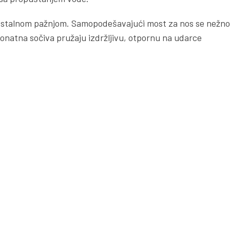
za stalnom pažnjom. Samopodešavajući most za nos se nežno
bonatna sočiva pružaju izdržljivu, otpornu na udarce