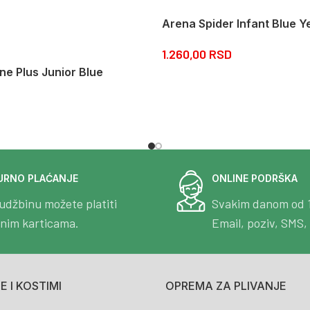
Arena Spider Infant Blue Y
1.260,00
RSD
e Plus Junior Blue
URNO PLAĆANJE
ONLINE PODRŠKA
udžbinu možete platiti
Svakim danom od 
tnim karticama.
Email, poziv, SMS, 
 I KOSTIMI
OPREMA ZA PLIVANJE