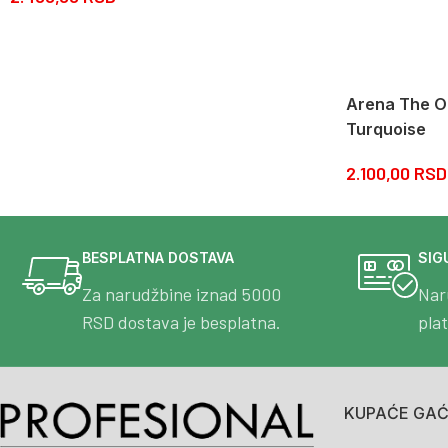
Arena The On
Turquoise
2.100,00
RSD
BESPLATNA DOSTAVA
SIG
Za narudžbine iznad 5000
Nar
RSD dostava je besplatna.
pla
KUPAĆE GAĆE