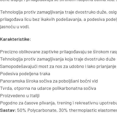
Tehnologija protiv zamagljivanja traje dvostruko duže, osi
prilagođava licu bez ikakvih podešavanja, a podesiva podelj
jasnoću u vodi.
Karakteristike:
Precizno oblikovane zaptivke prilagođavaju se širokom rasp
Tehnologija protiv zamagljivanja koja traje dvostruko duže
Samopodešavajući most za nos za udobno i lako prianjanje
Podesiva podeljena traka
Panoramska široka sočiva za poboljšani bočni vid
Tvrda, otporna na udarce polikarbonatna sočiva
Proizvedeno u Italiji
Pogodno za časove plivanja, trening i rekreativnu upotreb
Sastav:
50% Polycarbonate, 30% thermoplastic elastomer,