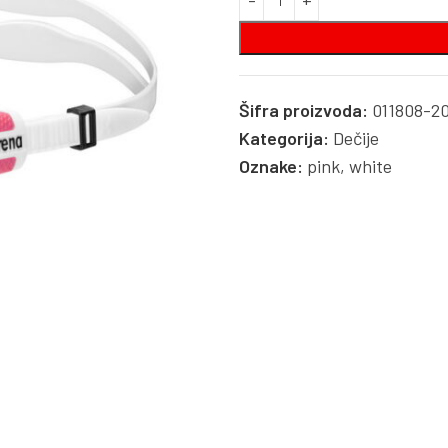
Šifra proizvoda:
011808-2
Kategorija:
Dečije
Oznake:
pink
,
white