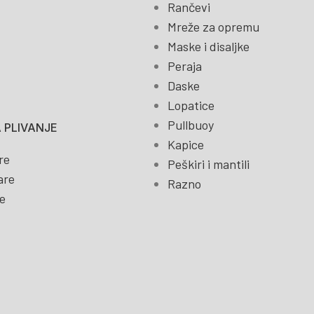
Rančevi
Mreže za opremu
Maske i disaljke
Peraja
Daske
Lopatice
Pullbuoy
 PLIVANJE
Kapice
re
Peškiri i mantili
are
Razno
e