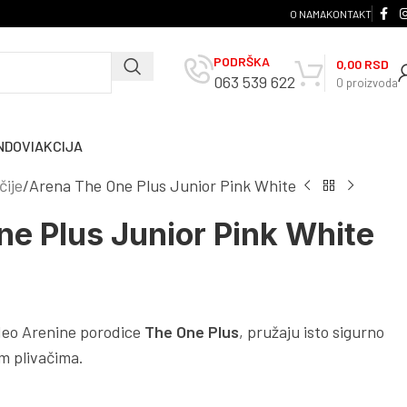
O NAMA
KONTAKT
PODRŠKA
0,00
RSD
063 539 622
0
proizvoda
NDOVI
AKCIJA
čije
Arena The One Plus Junior Pink White
e Plus Junior Pink White
 deo Arenine porodice
The One Plus
, pružaju isto sigurno
m plivačima.