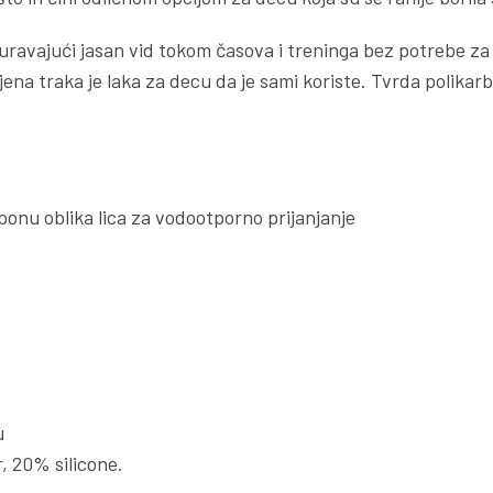
guravajući jasan vid tokom časova i treninga bez potrebe 
ena traka je laka za decu da je sami koriste. Tvrda polikar
onu oblika lica za vodootporno prijanjanje
u
 20% silicone.