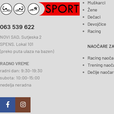
Muškarci
Žene
Dečaci
Devojčice
063 539 622
Racing
NOVI SAD, Sutjeska 2
SPENS, Lokal 101
NAOČARE ZA
(preko puta ulaza na bazen)
Racing naoča
RADNO VREME
Trening naoč
radni dan: 9:30-19:30
Dečije naočar
subota: 10:00-15:00
nedelja neradna