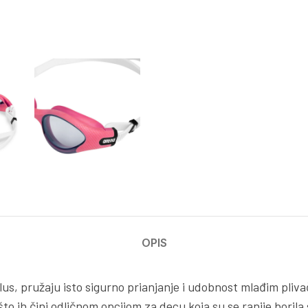
OPIS
us, pružaju isto sigurno prianjanje i udobnost mlađim pliv
 što ih čini odličnom opcijom za decu koja su se ranije bori