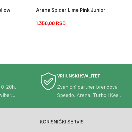
ellow
Arena Spider Lime Pink Junior
1.350,00
RSD
VRHUNSKI KVALITET
10-20h.
Zvanični partner brendova
viber...
Speedo, Arena, Turbo i Keel.
KORISNIČKI SERVIS