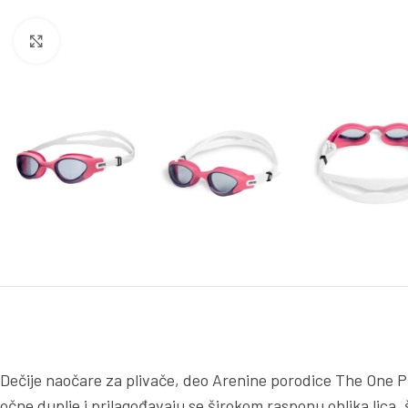
Kliknite za uvećanje
Dečije naočare za plivače, deo Arenine porodice The One Pl
očne duplje i prilagođavaju se širokom rasponu oblika lica,