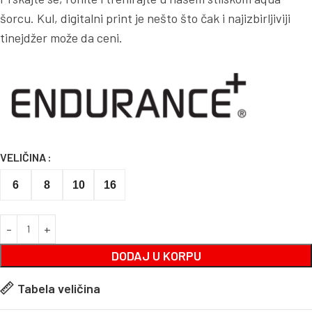
šorcu. Kul, digitalni print je nešto što čak i najizbirljiviji
tinejdžer može da ceni.
VELIČINA
6
8
10
16
DODAJ U KORPU
Tabela veličina