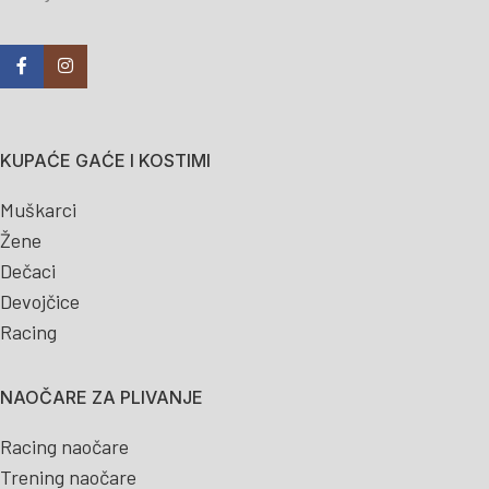
KUPAĆE GAĆE I KOSTIMI
Muškarci
Žene
Dečaci
Devojčice
Racing
NAOČARE ZA PLIVANJE
Racing naočare
Trening naočare