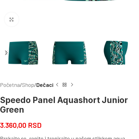
Kliknite za uvećanje
Početna
Shop
Dečaci
Speedo Panel Aquashort Junior
Green
3.360,00
RSD
Prskajte se, ronite i trenirajte u našem stilskom aqua