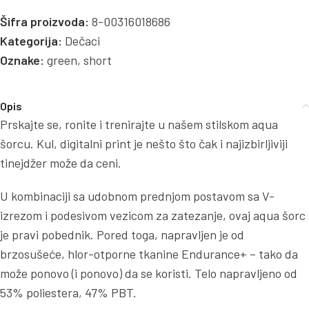
Šifra proizvoda:
8-00316018686
Kategorija:
Dečaci
Oznake:
green
,
short
Opis
Prskajte se, ronite i trenirajte u našem stilskom aqua
šorcu. Kul, digitalni print je nešto što čak i najizbirljiviji
tinejdžer može da ceni.
U kombinaciji sa udobnom prednjom postavom sa V-
izrezom i podesivom vezicom za zatezanje, ovaj aqua šorc
je pravi pobednik. Pored toga, napravljen je od
brzosušeće, hlor-otporne tkanine Endurance+ – tako da
može ponovo (i ponovo) da se koristi. Telo napravljeno od
53% poliestera, 47% PBT.