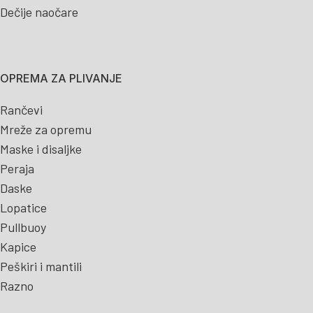
Dečije naočare
OPREMA ZA PLIVANJE
Rančevi
Mreže za opremu
Maske i disaljke
Peraja
Daske
Lopatice
Pullbuoy
Kapice
Peškiri i mantili
Razno