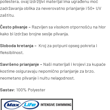
poliestera, ovaj izdržljivi materijal ima ugrađenu moć
zadržavanja oblika za neverovatno prianjanje i 50+ UV
zaštitu.
Često plivanje –
Razvijen sa visokom otpornošću na hlor
kako bi izdržao brojne sesije plivanja.
Sloboda kretanja –
Kroj za potpuni opseg pokreta i
fleksibilnost.
Savršeno prianjanje –
Naši materijali i krojevi za kupaće
kostime osiguravaju nepomično prianjanje za brzo,
neometano plivanje i nultu nelagodnost.
Sastav:
100% Polyester