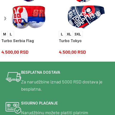
M
L
L
XL
3XL
Turbo Serbia Flag
Turbo Tokyo
4.500,00
RSD
4.500,00
RSD
BESPLATNA DOSTAVA
Za narudžbine iznad 5000 RSD dostava je
besplatna.
SIGURNO PLAĆANJE
Narudžbinu možete platiti platnim