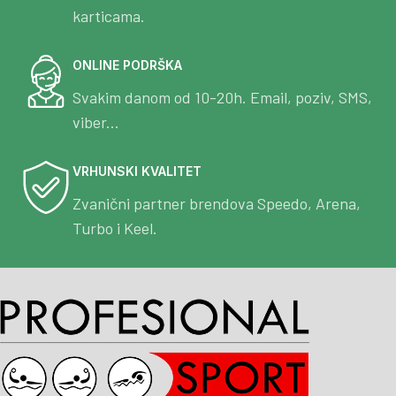
karticama.
ONLINE PODRŠKA
Svakim danom od 10-20h. Email, poziv, SMS,
viber...
VRHUNSKI KVALITET
Zvanični partner brendova Speedo, Arena,
Turbo i Keel.