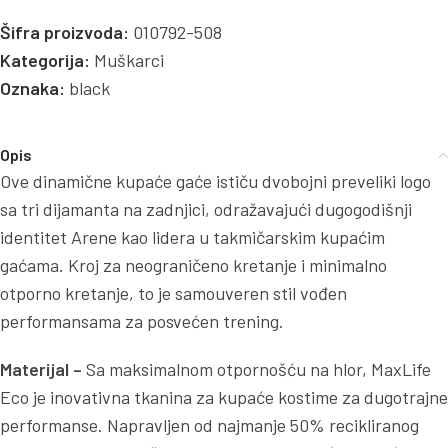
Šifra proizvoda:
010792-508
Kategorija:
Muškarci
Oznaka:
black
Opis
Ove dinamične kupaće gaće ističu dvobojni preveliki logo
sa tri dijamanta na zadnjici, odražavajući dugogodišnji
identitet Arene kao lidera u takmičarskim kupaćim
gaćama. Kroj za neograničeno kretanje i minimalno
otporno kretanje, to je samouveren stil vođen
performansama za posvećen trening.
Materijal –
Sa maksimalnom otpornošću na hlor, MaxLife
Eco je inovativna tkanina za kupaće kostime za dugotrajne
performanse. Napravljen od najmanje 50% recikliranog