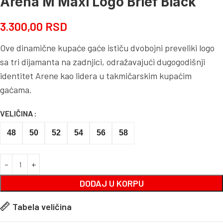
Arena M Maxi Logo Brief Black
3.300,00
RSD
Ove dinamične kupaće gaće ističu dvobojni preveliki logo
sa tri dijamanta na zadnjici, odražavajući dugogodišnji
identitet Arene kao lidera u takmičarskim kupaćim
gaćama.
VELIČINA
48
50
52
54
56
58
DODAJ U KORPU
Tabela veličina