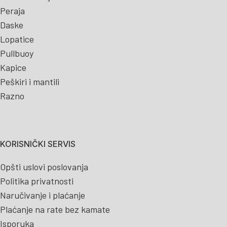
Peraja
Daske
Lopatice
Pullbuoy
Kapice
Peškiri i mantili
Razno
KORISNIČKI SERVIS
Opšti uslovi poslovanja
Politika privatnosti
Naručivanje i plaćanje
Plaćanje na rate bez kamate
Isporuka