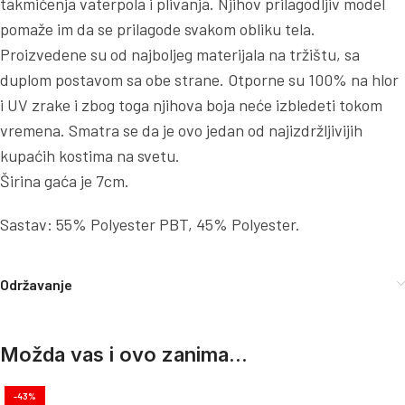
takmičenja vaterpola i plivanja. Njihov prilagodljiv model
pomaže im da se prilagode svakom obliku tela.
Proizvedene su od najboljeg materijala na tržištu, sa
duplom postavom sa obe strane. Otporne su 100% na hlor
i UV zrake i zbog toga njihova boja neće izbledeti tokom
vremena. Smatra se da je ovo jedan od najizdržljivijih
kupaćih kostima na svetu.
Širina gaća je 7cm.
Sastav: 55% Polyester PBT, 45% Polyester.
Održavanje
Možda vas i ovo zanima...
-43%