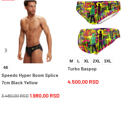
M
L
XL
2XL
3XL
48
Turbo Baspop
Speedo Hyper Boom Splice
4.500,00
RSD
7cm Black Yellow
1.980,00
RSD
3.480,00
RSD