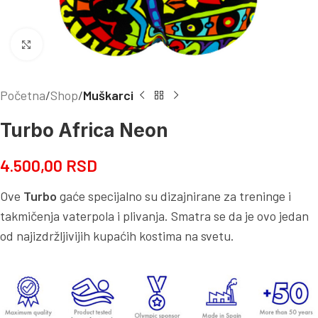
Kliknite za uvećanje
Početna
Shop
Muškarci
Turbo Africa Neon
4.500,00
RSD
Ove
Turbo
gaće specijalno su dizajnirane za treninge i
takmičenja vaterpola i plivanja. Smatra se da je ovo jedan
od najizdržljivijih kupaćih kostima na svetu.