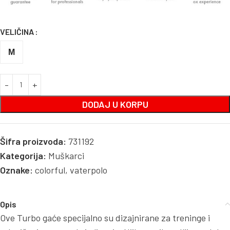
VELIČINA
M
DODAJ U KORPU
Šifra proizvoda:
731192
Kategorija:
Muškarci
Oznake:
colorful
,
vaterpolo
Opis
Ove Turbo gaće specijalno su dizajnirane za treninge i