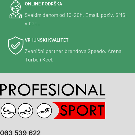
ONLINE PODRŠKA
Svakim danom od 10-20h. Email, poziv, SMS,
viber...
VRHUNSKI KVALITET
Zvanični partner brendova Speedo, Arena,
Turbo i Keel.
063 539 622