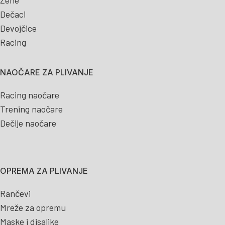
Žene
Dečaci
Devojčice
Racing
NAOČARE ZA PLIVANJE
Racing naočare
Trening naočare
Dečije naočare
OPREMA ZA PLIVANJE
Rančevi
Mreže za opremu
Maske i disaljke