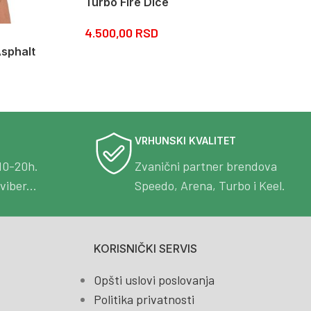
Turbo Fire Dice
4.500,00
RSD
Asphalt
VRHUNSKI KVALITET
10-20h.
Zvanični partner brendova
viber...
Speedo, Arena, Turbo i Keel.
KORISNIČKI SERVIS
Opšti uslovi poslovanja
Politika privatnosti