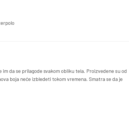
terpolo
že im da se prilagode svakom obliku tela. Proizvedene su od
ihova boja neće izbledeti tokom vremena. Smatra se da je