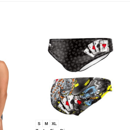
S
M
XL