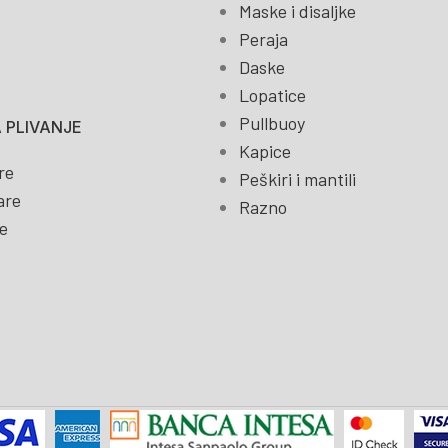
Maske i disaljke
Peraja
Daske
Lopatice
Pullbuoy
 PLIVANJE
Kapice
re
Peškiri i mantili
are
Razno
e