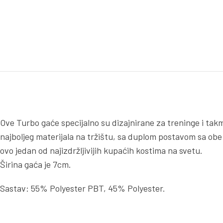
Ove Turbo gaće specijalno su dizajnirane za treninge i takm
najboljeg materijala na tržištu, sa duplom postavom sa obe
ovo jedan od najizdržljivijih kupaćih kostima na svetu.
Širina gaća je 7cm.
Sastav: 55% Polyester PBT, 45% Polyester.