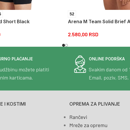
6
52
d Short Black
Arena M Team Solid Brief 
D
2.580,00
RSD
URNO PLAĆANJE
ONLINE PODRŠKA
udžbinu možete platiti
Svakim danom od 
tnim karticama.
Email, poziv, SMS, 
 I KOSTIMI
OPREMA ZA PLIVANJE
Rančevi
Mreže za opremu