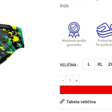
boja.
VELIČINA
L
XL
2
Tabela veličina