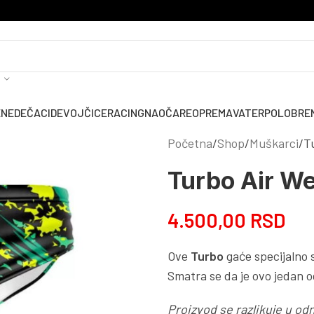
ENE
DEČACI
DEVOJČICE
RACING
NAOČARE
OPREMA
VATERPOLO
BRE
Početna
Shop
Muškarci
T
Turbo Air W
4.500,00
RSD
Ove
Turbo
gaće specijalno s
Smatra se da je ovo jedan od
Proizvod se razlikuje u od