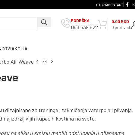
O NAMA
KONTAKT
PODRŠKA
0,00
RSD
063 539 622
0
proizvoda
NDOVI
AKCIJA
urbo Air Weave
eave
u dizajnirane za treninge i takmičenja vaterpola i plivanja.
 najizdržljivijih kupaćih kostima na svetu.
nosu na sliku u smislu manjih odstupanja u nijansama