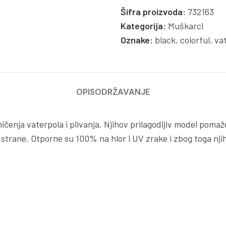
Šifra proizvoda:
732163
Kategorija:
Muškarci
Oznake:
black
,
colorful
,
va
OPIS
ODRŽAVANJE
ičenja vaterpola i plivanja. Njihov prilagodljiv model poma
 strane. Otporne su 100% na hlor i UV zrake i zbog toga nj