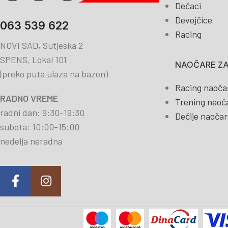
Dečaci
Devojčice
063 539 622
Racing
NOVI SAD, Sutjeska 2
SPENS, Lokal 101
NAOČARE ZA
(preko puta ulaza na bazen)
Racing naoča
RADNO VREME
Trening naoč
radni dan: 9:30-19:30
Dečije naočar
subota: 10:00-15:00
nedelja neradna