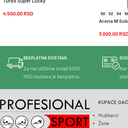
Turbo Super Lucky
4.500,00
RSD
50
52
54
5
Arena M Soli
3.000,00
RS
BESPLATNA DOSTAVA
SIG
Za narudžbine iznad 5000
Nar
RSD dostava je besplatna.
pla
KUPAĆE GAĆE
Muškarci
Žene