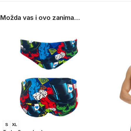
Možda vas i ovo zanima...
S
XL