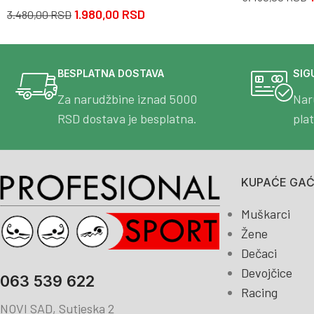
1.980,00
RSD
3.480,00
RSD
BESPLATNA DOSTAVA
SIG
Za narudžbine iznad 5000
Nar
RSD dostava je besplatna.
pla
KUPAĆE GAĆE
Muškarci
Žene
Dečaci
Devojčice
063 539 622
Racing
NOVI SAD, Sutjeska 2