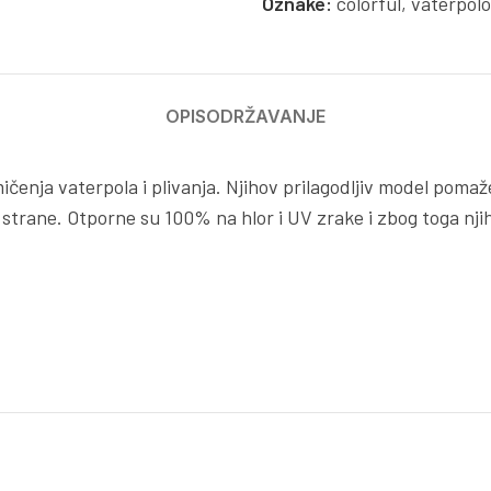
Oznake:
colorful
,
vaterpolo
OPIS
ODRŽAVANJE
ičenja vaterpola i plivanja. Njihov prilagodljiv model poma
 strane. Otporne su 100% na hlor i UV zrake i zbog toga nj