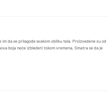
že im da se prilagode svakom obliku tela. Proizvedene su od
ihova boja neće izbledeti tokom vremena. Smatra se da je