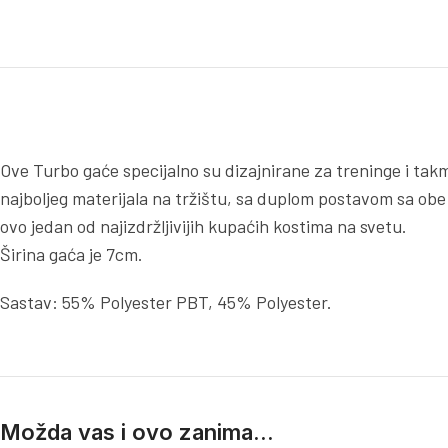
Ove Turbo gaće specijalno su dizajnirane za treninge i takm
najboljeg materijala na tržištu, sa duplom postavom sa obe
ovo jedan od najizdržljivijih kupaćih kostima na svetu.
Širina gaća je 7cm.
Sastav: 55% Polyester PBT, 45% Polyester.
Možda vas i ovo zanima...