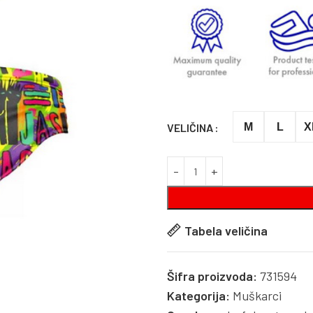
VELIČINA
M
L
X
Tabela veličina
Šifra proizvoda:
731594
Kategorija:
Muškarci