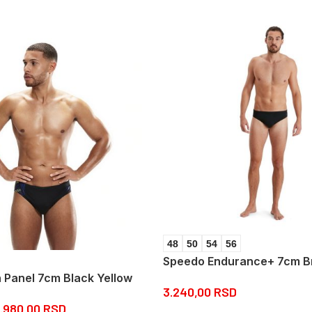
48
50
54
56
Speedo Endurance+ 7cm Br
 Panel 7cm Black Yellow
3.240,00
RSD
1.980,00
RSD