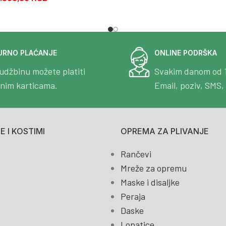
URNO PLAĆANJE
ONLINE PODRŠKA
udžbinu možete platiti
Svakim danom od 
tnim karticama.
Email, poziv, SMS, 
 I KOSTIMI
OPREMA ZA PLIVANJE
Rančevi
Mreže za opremu
Maske i disaljke
Peraja
Daske
Lopatice