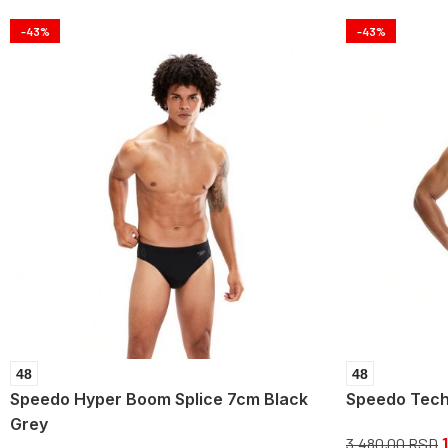
-43%
-43%
48
48
Speedo Hyper Boom Splice 7cm Black
Speedo Tech
Grey
3.480,00
RSD