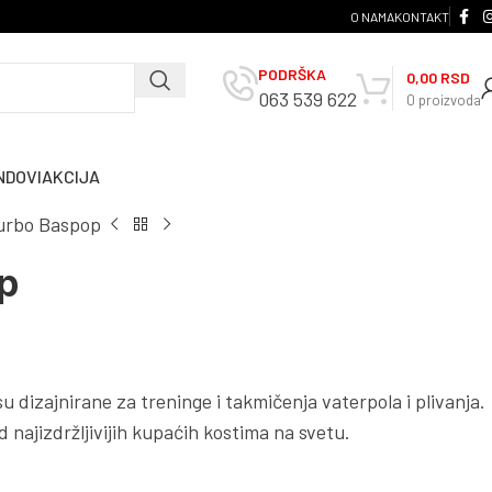
O NAMA
KONTAKT
PODRŠKA
0,00
RSD
063 539 622
0
proizvoda
NDOVI
AKCIJA
urbo Baspop
p
u dizajnirane za treninge i takmičenja vaterpola i plivanja.
 najizdržljivijih kupaćih kostima na svetu.