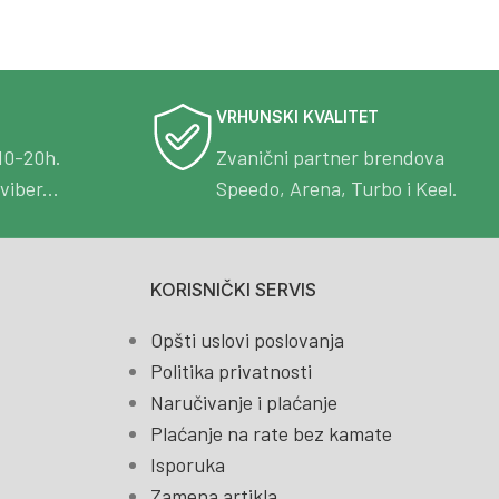
VRHUNSKI KVALITET
10-20h.
Zvanični partner brendova
viber...
Speedo, Arena, Turbo i Keel.
KORISNIČKI SERVIS
Opšti uslovi poslovanja
Politika privatnosti
Naručivanje i plaćanje
Plaćanje na rate bez kamate
Isporuka
Zamena artikla