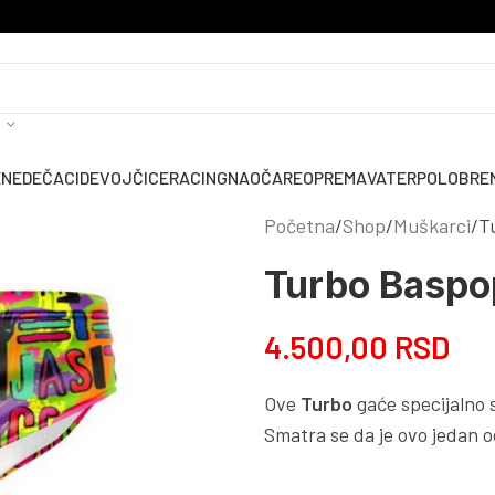
ENE
DEČACI
DEVOJČICE
RACING
NAOČARE
OPREMA
VATERPOLO
BRE
Početna
Shop
Muškarci
T
Turbo Baspo
4.500,00
RSD
Ove
Turbo
gaće specijalno s
Smatra se da je ovo jedan od