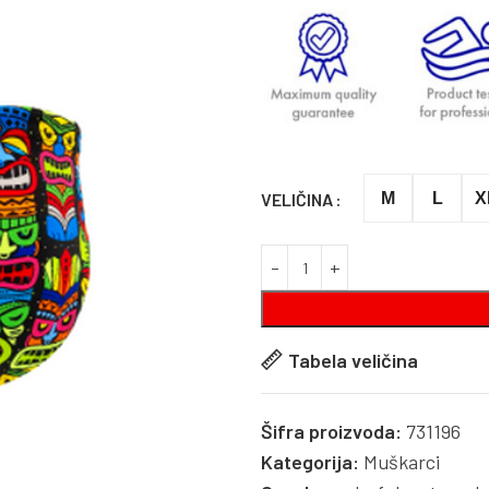
VELIČINA
M
L
X
Tabela veličina
Šifra proizvoda:
731196
Kategorija:
Muškarci