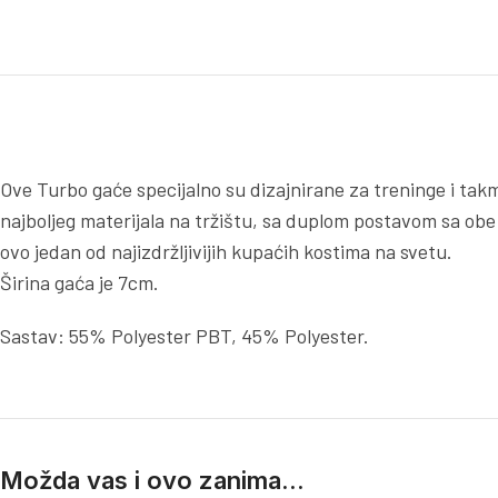
Ove Turbo gaće specijalno su dizajnirane za treninge i takm
najboljeg materijala na tržištu, sa duplom postavom sa obe
ovo jedan od najizdržljivijih kupaćih kostima na svetu.
Širina gaća je 7cm.
Sastav: 55% Polyester PBT, 45% Polyester.
Možda vas i ovo zanima...