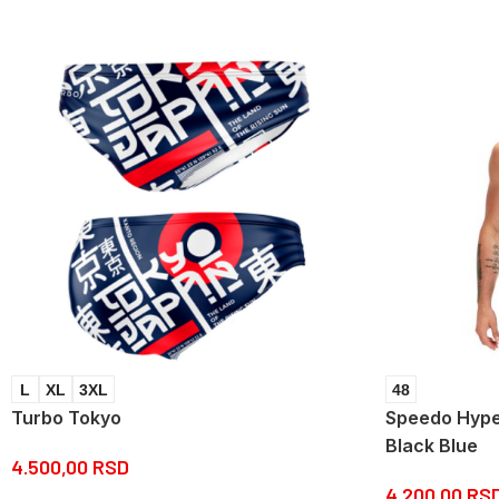
L
XL
3XL
48
Turbo Tokyo
Speedo Hype
Black Blue
4.500,00
RSD
4.200,00
RS