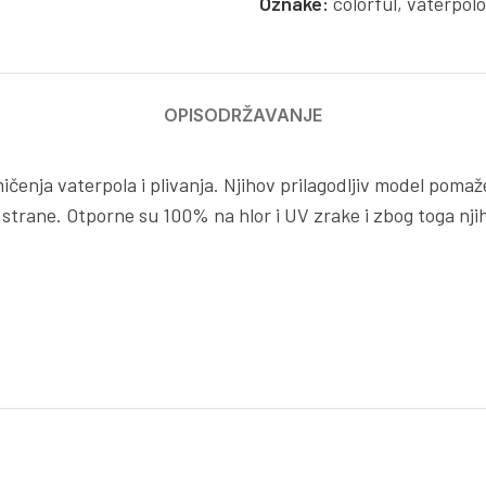
Oznake:
colorful
,
vaterpolo
OPIS
ODRŽAVANJE
ičenja vaterpola i plivanja. Njihov prilagodljiv model poma
 strane. Otporne su 100% na hlor i UV zrake i zbog toga nj