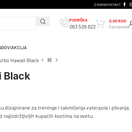
O NAMA
KONTAKT
PODRŠKA
0,00
RSD
063 539 622
0
proizvoda
NDOVI
AKCIJA
urbo Hawaii Black
 Black
u dizajnirane za treninge i takmičenja vaterpola i plivanja.
 najizdržljivijih kupaćih kostima na svetu.