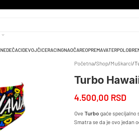
ENE
DEČACI
DEVOJČICE
RACING
NAOČARE
OPREMA
VATERPOLO
BRE
Početna
Shop
Muškarci
T
Turbo Hawaii
4.500,00
RSD
Ove
Turbo
gaće specijalno s
Smatra se da je ovo jedan od