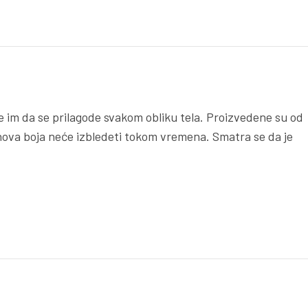
že im da se prilagode svakom obliku tela. Proizvedene su od
ihova boja neće izbledeti tokom vremena. Smatra se da je