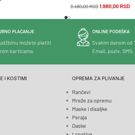
1.980,00
RSD
3.480,00
RSD
URNO PLAĆANJE
ONLINE PODRŠKA
udžbinu možete platiti
Svakim danom od 
tnim karticama.
Email, poziv, SMS, 
 I KOSTIMI
OPREMA ZA PLIVANJE
Rančevi
Mreže za opremu
Maske i disaljke
Peraja
Daske
Lopatice