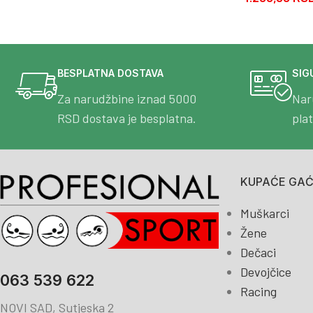
BESPLATNA DOSTAVA
SIG
Za narudžbine iznad 5000
Nar
RSD dostava je besplatna.
pla
KUPAĆE GAĆE
Muškarci
Žene
Dečaci
Devojčice
063 539 622
Racing
NOVI SAD, Sutjeska 2