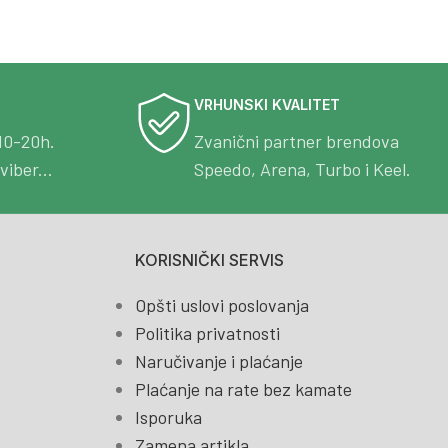
VRHUNSKI KVALITET
10-20h.
Zvanični partner brendova
viber...
Speedo, Arena, Turbo i Keel.
KORISNIČKI SERVIS
Opšti uslovi poslovanja
Politika privatnosti
Naručivanje i plaćanje
Plaćanje na rate bez kamate
Isporuka
Zamena artikla