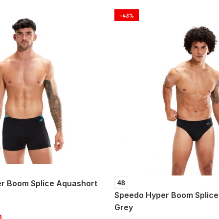
-43%
r Boom Splice Aquashort
48
Speedo Hyper Boom Splice
Grey
D