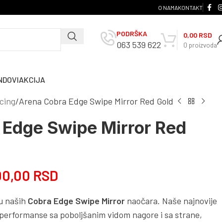
O NAMA
KONTAKT
PODRŠKA
0,00
RSD
063 539 622
0
proizvoda
NDOVI
AKCIJA
cing
Arena Cobra Edge Swipe Mirror Red Gold
 Edge Swipe Mirror Red
00,00
RSD
́u naših
Cobra Edge Swipe Mirror
naočara. Naše najnovije
 performanse sa poboljšanim vidom nagore i sa strane,