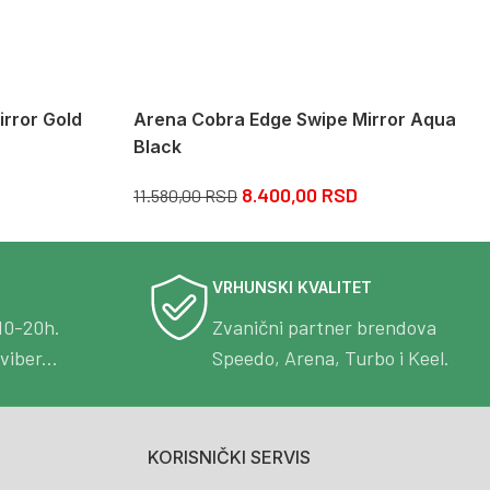
rror Gold
Arena Cobra Edge Swipe Mirror Aqua
Black
8.400,00
RSD
11.580,00
RSD
VRHUNSKI KVALITET
10-20h.
Zvanični partner brendova
viber...
Speedo, Arena, Turbo i Keel.
KORISNIČKI SERVIS