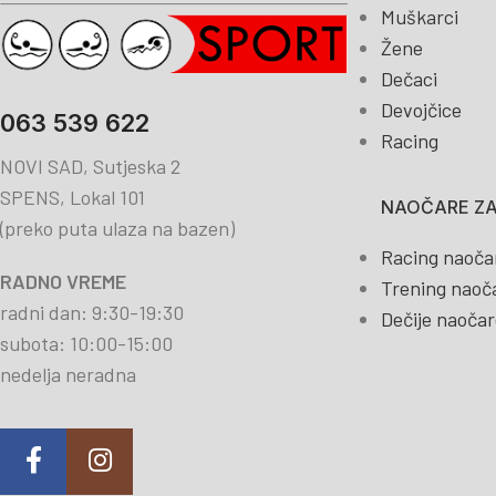
Muškarci
Žene
Dečaci
Devojčice
063 539 622
Racing
NOVI SAD, Sutjeska 2
SPENS, Lokal 101
NAOČARE ZA
(preko puta ulaza na bazen)
Racing naoča
RADNO VREME
Trening naoč
radni dan: 9:30-19:30
Dečije naočar
subota: 10:00-15:00
nedelja neradna