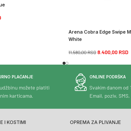
ue
D
Arena Cobra Edge Swipe Mi
White
8.400,00
RSD
11.580,00
RSD
URNO PLAĆANJE
ONLINE PODRŠKA
udžbinu možete platiti
Svakim danom od 
tnim karticama.
Email, poziv, SMS, 
 I KOSTIMI
OPREMA ZA PLIVANJE