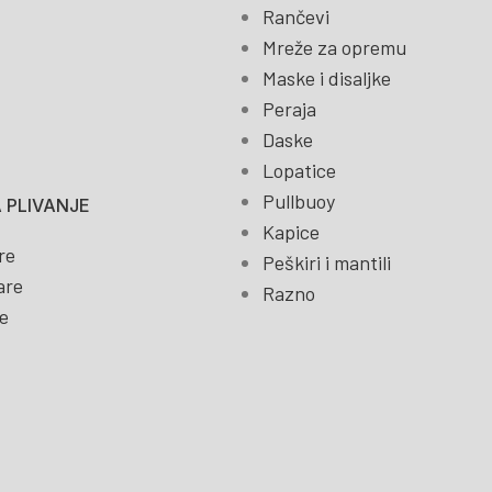
Rančevi
Mreže za opremu
Maske i disaljke
Peraja
Daske
Lopatice
Pullbuoy
 PLIVANJE
Kapice
re
Peškiri i mantili
are
Razno
e