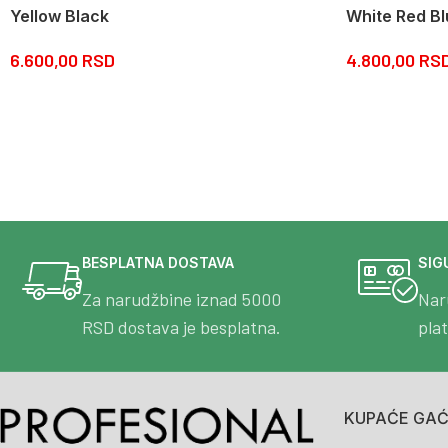
Yellow Black
White Red Bl
6.600,00
RSD
4.800,00
RS
BESPLATNA DOSTAVA
SIG
Za narudžbine iznad 5000
Nar
RSD dostava je besplatna.
pla
KUPAĆE GAĆE