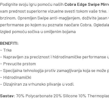
Podignite svoju igru pomoću naših
Cobra Edge Swipe Mirr
vam prednost superiorne vizuelne svesti tokom vaše trke. In
brzinom. Opremljen Swipe anti-magljenjem, doživite jasan 
performanse po kojem su poznate naočare Cobra. Ogledala so
izgled pomoću sočiva u omiljenim bojama
BENEFITI:
– Trke
– Napravljen za preciznost i hidrodinamičke performanse u
– Prevucite prstom
– Specijalna tehnologija protiv zamagljivanja koja se može
– Hidrodinamički
– Dizajniran za vrhunsko plivanje u vodi.
Sastav:
70% Polycarbonate 20% Silicone 10% Thermoplas