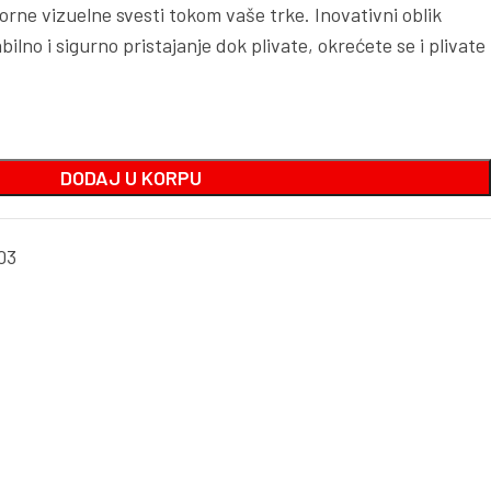
orne vizuelne svesti tokom vaše trke. Inovativni oblik
lno i sigurno pristajanje dok plivate, okrećete se i plivate
DODAJ U KORPU
03