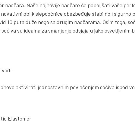
or
naočara. Naše najnovije naočare će poboljšati vaše perf
ovativni oblik slepoočnice obezbeđuje stabilno i sigurno pr
vid 10 puta duže nego sa drugim naočarama. Osim toga, soč
čiva su idealna za smanjenje odsjaja u jako osvetljenim ba
 vodi.
 ponovo aktivirati jednostavnim povlačenjem sočiva ispod vo
tic Elastomer