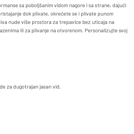
ormanse sa poboljšanim vidom nagore i sa strane, dajući
istajanje dok plivate, okrećete se i plivate punom
iva nude više prostora za trepavice bez uticaja na
zenima ili za plivanje na otvorenom. Personalizujte svoj
de za dugotrajan jasan vid.