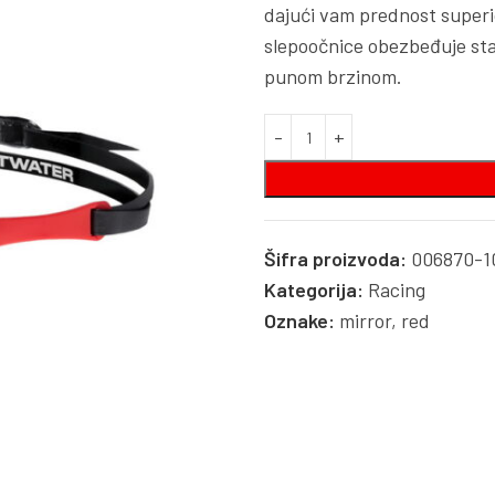
dajući vam prednost superi
slepoočnice obezbeđuje stabi
punom brzinom.
Šifra proizvoda:
006870-1
Kategorija:
Racing
Oznake:
mirror
,
red