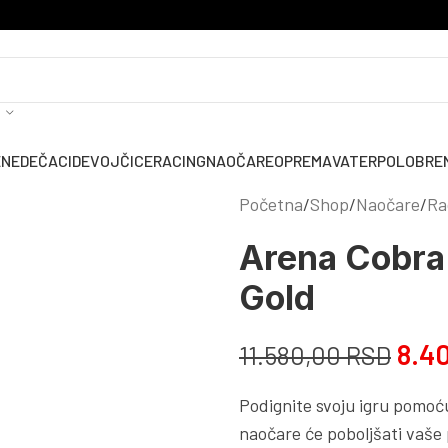
ENE
DEČACI
DEVOJČICE
RACING
NAOČARE
OPREMA
VATERPOLO
BRE
Početna
Shop
Naočare
Ra
Arena Cobra
Gold
8.4
11.580,00
RSD
Podignite svoju igru pomoc
naočare će poboljšati vaše