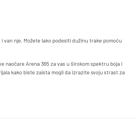
i i van nje. Možete lako podesiti dužinu trake pomoću
 prave naočare Arena 365 za vas u širokom spektru boja i
ala kako biste zaista mogli da izrazite svoju strast za