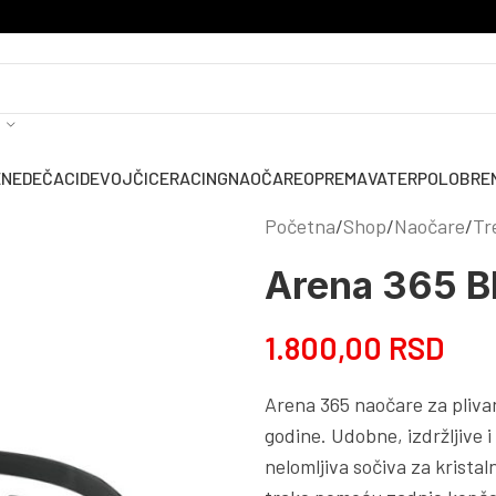
ENE
DEČACI
DEVOJČICE
RACING
NAOČARE
OPREMA
VATERPOLO
BRE
Početna
Shop
Naočare
Tr
Arena 365 B
1.800,00
RSD
Arena 365 naočare za pliva
godine. Udobne, izdržljive i
nelomljiva sočiva za kristal