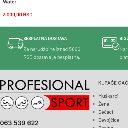
Water
3.000,00
RSD
BESPLATNA DOSTAVA
SIG
Za narudžbine iznad 5000
Nar
RSD dostava je besplatna.
pla
KUPAĆE GAĆE
Muškarci
Žene
Dečaci
Devojčice
063 539 622
Racing