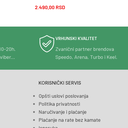
2.490,00
RSD
VRHUNSKI KVALITET
10-20h.
Zvanični partner brendova
viber...
Speedo, Arena, Turbo i Keel.
KORISNIČKI SERVIS
Opšti uslovi poslovanja
Politika privatnosti
Naručivanje i plaćanje
Plaćanje na rate bez kamate
Isporuka