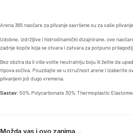
Arena 365 naočare za plivanje savršene su za vaše plivanj
Udobne, izdržljive i hidrodinamički dizajnirane, ove naočare
zadnje kopče koja se otvara i zatvara za potpuno prilagodlji
Bez obzira da li više volite neutralniju boju ili želite da u
tipova sočiva. Pouzdajte se u stručnost arene i izaberite o
plivanjem još dugo vremena.
Sastav:
50% Polycarbonate 30% Thermoplastic Elastomer
Možda vas i ovo zanima...