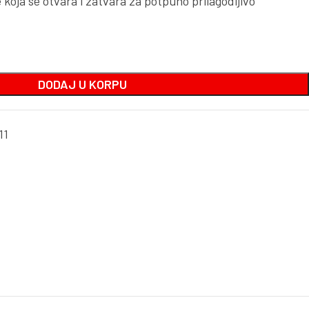
koja se otvara i zatvara za potpuno prilagodljivo
DODAJ U KORPU
11