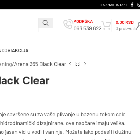
O NAMA
KONTAKT
PODRŠKA
0,00
RSD
063 539 622
0
proizvoda
NDOVI
AKCIJA
ening
Arena 365 Black Clear
lack Clear
nje savršene su za vaše plivanje u bazenu tokom cele
 hidrodinamički dizajnirane, ove naočare imaju velika,
no jasan vid u vodi i van nje. Možete lako podesiti dužinu