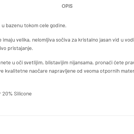
OPIS
e u bazenu tokom cele godine.
 imaju velika, nelomljiva sočiva za kristalno jasan vid u vod
vo pristajanje.
padnete u oči svetlijim, blistavijim nijansama, pronaći ćete
ve kvalitetne naočare napravljene od veoma otpornih materij
 20% Silicone