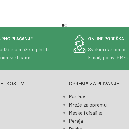
URNO PLAĆANJE
ONLINE PODRŠKA
udžbinu možete platiti
Svakim danom od 
tnim karticama.
Email, poziv, SMS, 
 I KOSTIMI
OPREMA ZA PLIVANJE
Rančevi
Mreže za opremu
Maske i disaljke
Peraja
Daske