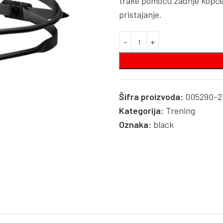
trake pomoću zadnje kopče 
pristajanje.
Šifra proizvoda:
005290-2
Kategorija:
Trening
Oznaka:
black