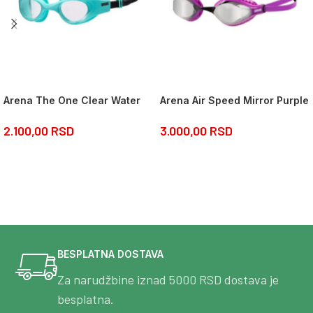
Arena The One Clear Water
Arena Air Speed Mirror Purple
2.100,00
RSD
3.000,00
RSD
BESPLATNA DOSTAVA
Za narudžbine iznad 5000 RSD dostava je
besplatna.