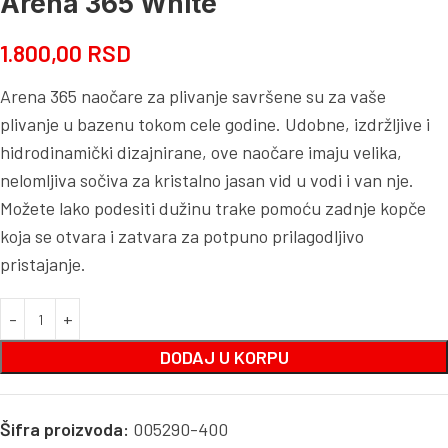
Arena 365 White
1.800,00
RSD
Arena 365 naočare za plivanje savršene su za vaše
plivanje u bazenu tokom cele godine. Udobne, izdržljive i
hidrodinamički dizajnirane, ove naočare imaju velika,
nelomljiva sočiva za kristalno jasan vid u vodi i van nje.
Možete lako podesiti dužinu trake pomoću zadnje kopče
koja se otvara i zatvara za potpuno prilagodljivo
pristajanje.
DODAJ U KORPU
Šifra proizvoda:
005290-400