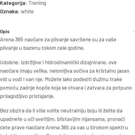
Kategorija:
Trening
Oznaka:
white
Opis
Arena 365 naočare za plivanje savršene su za vaše
plivanje u bazenu tokom cele godine.
Udobne, izdržljive i hidrodinamički dizajnirane, ove
naočare imaju velika, nelomljiva sočiva za kristalno jasan
vid u vodi i van nje. Možete lako podesiti dužinu trake
pomoću zadnje kopče koja se otvara i zatvara za potpuno
prilagodljivo pristajanje.
Bez obzira da li više volite neutralniju boju ili želite da
upadnete u oči svetlijim, blistavijim nijansama, pronaći
ćete prave naočare Arena 365 za vas u širokom spektru