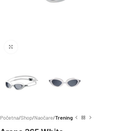
Kliknite za uvećanje
Početna
Shop
Naočare
Trening