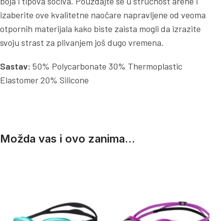
boja i tipova sočiva. Pouzdajte se u stručnost arene i
izaberite ove kvalitetne naočare napravljene od veoma
otpornih materijala kako biste zaista mogli da izrazite
svoju strast za plivanjem još dugo vremena.
Sastav:
50% Polycarbonate 30% Thermoplastic
Elastomer 20% Silicone
Možda vas i ovo zanima...