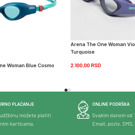
Arena The One Woman Vio
Turquoise
2.100,00
RSD
One Woman Blue Cosmo
URNO PLAĆANJE
ONLINE PODRŠKA
udžbinu možete platiti
Svakim danom od 
tnim karticama.
Email, poziv, SMS, 