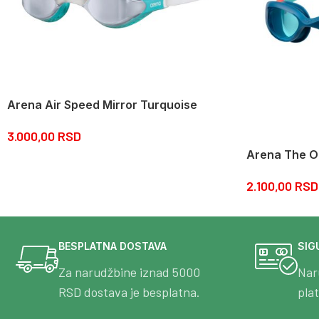
Arena Air Speed Mirror Turquoise
3.000,00
RSD
Arena The 
2.100,00
RSD
BESPLATNA DOSTAVA
SIG
Za narudžbine iznad 5000
Nar
RSD dostava je besplatna.
pla