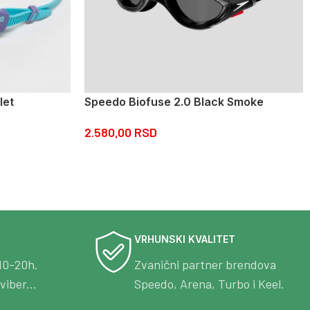
let
Speedo Biofuse 2.0 Black Smoke
2.580,00
RSD
VRHUNSKI KVALITET
10-20h.
Zvanični partner brendova
viber...
Speedo, Arena, Turbo i Keel.