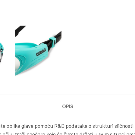
OPIS
e oblike glave pomoću R&D podataka o strukturi sličnosti lic
čiju traži naočare koje će čvrsto držati u svim situacijama