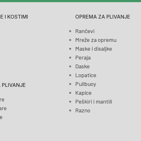
 I KOSTIMI
OPREMA ZA PLIVANJE
Rančevi
Mreže za opremu
Maske i disaljke
Peraja
Daske
Lopatice
Pullbuoy
 PLIVANJE
Kapice
re
Peškiri i mantili
are
Razno
e