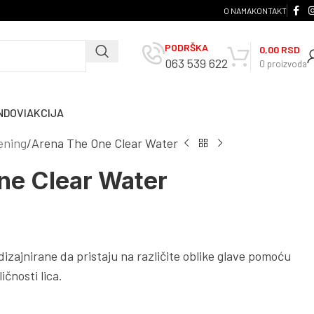
O NAMA
KONTAKT
PODRŠKA
0,00
RSD
063 539 622
0
proizvoda
NDOVI
AKCIJA
ening
Arena The One Clear Water
ne Clear Water
zajnirane da pristaju na različite oblike glave pomoću
čnosti lica.