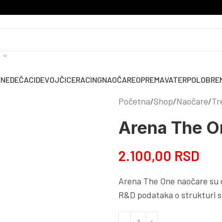
ENE
DEČACI
DEVOJČICE
RACING
NAOČARE
OPREMA
VATERPOLO
BRE
Početna
Shop
Naočare
Tr
Arena The O
2.100,00
RSD
Arena The One naočare su di
R&D podataka o strukturi sli