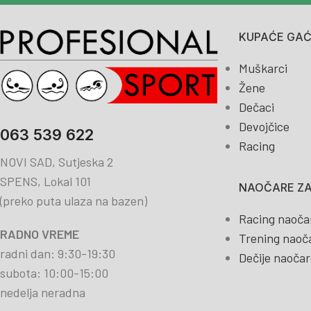
KUPAĆE GAĆE
Muškarci
Žene
Dečaci
Devojčice
063 539 622
Racing
NOVI SAD, Sutjeska 2
SPENS, Lokal 101
NAOČARE ZA
(preko puta ulaza na bazen)
Racing naoča
RADNO VREME
Trening naoč
radni dan: 9:30-19:30
Dečije naočar
subota: 10:00-15:00
nedelja neradna