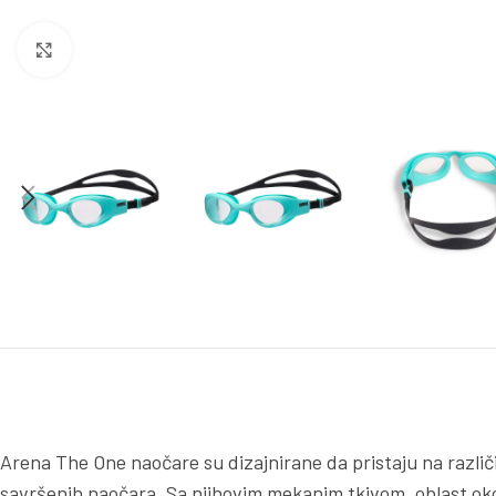
Kliknite za uvećanje
Arena The One naočare su dizajnirane da pristaju na različit
savršenih naočara. Sa njihovim mekanim tkivom, oblast oko o