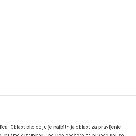
a. Oblast oko očiju je najbitnija oblast za pravljenje
. Mi smo dizajnirali The One naočare za plivače koji se