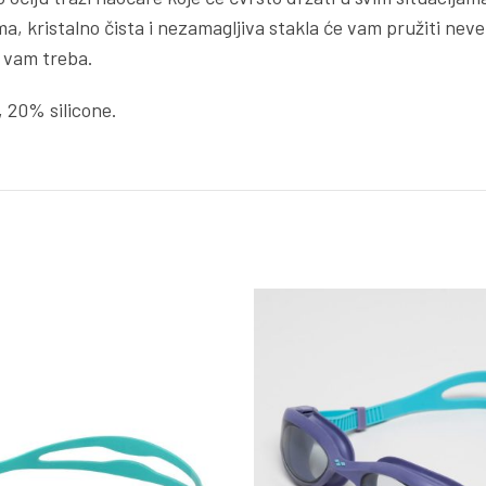
 kristalno čista i nezamagljiva stakla će vam pružiti nevero
 vam treba.
 20% silicone.