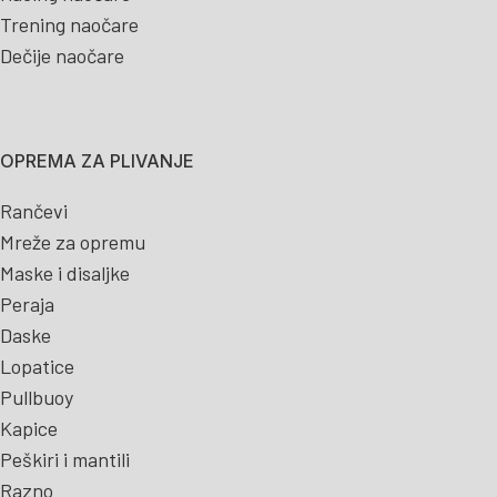
Trening naočare
Dečije naočare
OPREMA ZA PLIVANJE
Rančevi
Mreže za opremu
Maske i disaljke
Peraja
Daske
Lopatice
Pullbuoy
Kapice
Peškiri i mantili
Razno