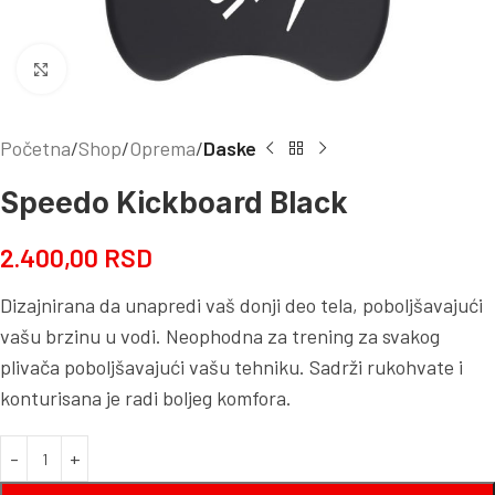
Kliknite za uvećanje
Početna
Shop
Oprema
Daske
Speedo Kickboard Black
2.400,00
RSD
Dizajnirana da unapredi vaš donji deo tela, poboljšavajući
vašu brzinu u vodi. Neophodna za trening za svakog
plivača poboljšavajući vašu tehniku. Sadrži rukohvate i
konturisana je radi boljeg komfora.