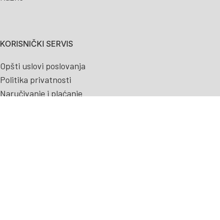
KORISNIČKI SERVIS
Opšti uslovi poslovanja
Politika privatnosti
Naručivanje i plaćanje
Plaćanje na rate bez kamate
Isporuka
Zamena artikla
Odustanak od kupovine
Povraćaj sredstava
Reklamacije
Kontakt