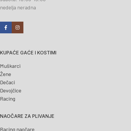
nedelja neradna
KUPAĆE GAĆE I KOSTIMI
Muškarci
Žene
Dečaci
Devojčice
Racing
NAOČARE ZA PLIVANJE
Racing naočare