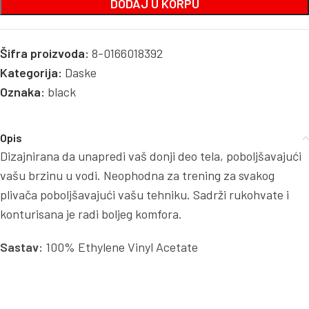
DODAJ U KORPU
Šifra proizvoda:
8-0166018392
Kategorija:
Daske
Oznaka:
black
Opis
Dizajnirana da unapredi vaš donji deo tela, poboljšavajući
vašu brzinu u vodi. Neophodna za trening za svakog
plivača poboljšavajući vašu tehniku. Sadrži rukohvate i
konturisana je radi boljeg komfora.
Sastav:
100% Ethylene Vinyl Acetate