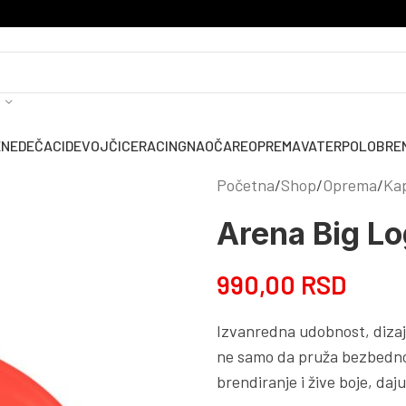
ENE
DEČACI
DEVOJČICE
RACING
NAOČARE
OPREMA
VATERPOLO
BRE
Početna
Shop
Oprema
Ka
Arena Big Lo
990,00
RSD
Izvanredna udobnost, dizajn
ne samo da pruža bezbedno i
brendiranje i žive boje, dajuc