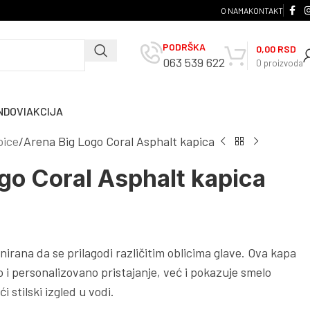
O NAMA
KONTAKT
PODRŠKA
0,00
RSD
063 539 622
0
proizvoda
NDOVI
AKCIJA
pice
Arena Big Logo Coral Asphalt kapica
go Coral Asphalt kapica
irana da se prilagodi različitim oblicima glave. Ova kapa
 personalizovano pristajanje, već i pokazuje smelo
́i stilski izgled u vodi.