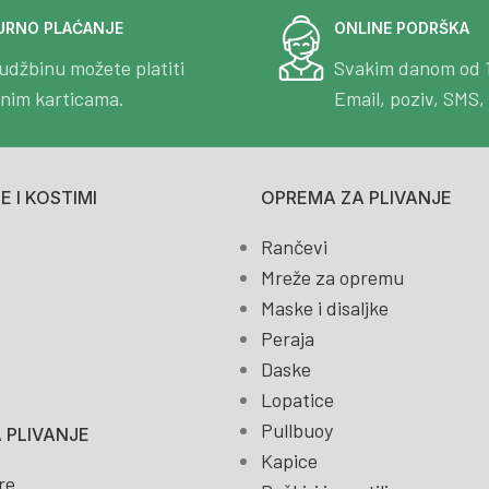
URNO PLAĆANJE
ONLINE PODRŠKA
udžbinu možete platiti
Svakim danom od 
tnim karticama.
Email, poziv, SMS, 
 I KOSTIMI
OPREMA ZA PLIVANJE
Rančevi
Mreže za opremu
Maske i disaljke
Peraja
Daske
Lopatice
Pullbuoy
 PLIVANJE
Kapice
re