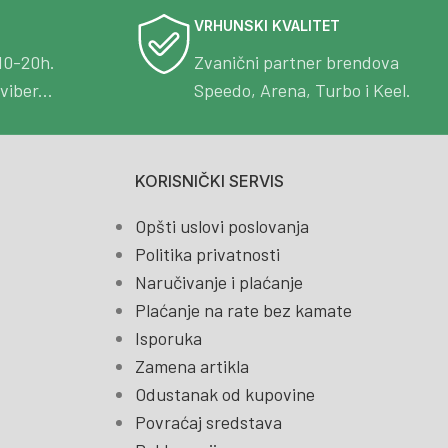
VRHUNSKI KVALITET
10-20h.
Zvanični partner brendova
viber...
Speedo, Arena, Turbo i Keel.
KORISNIČKI SERVIS
Opšti uslovi poslovanja
Politika privatnosti
Naručivanje i plaćanje
Plaćanje na rate bez kamate
Isporuka
Zamena artikla
Odustanak od kupovine
Povraćaj sredstava