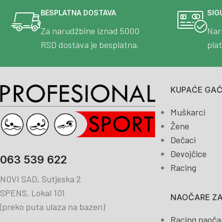
BESPLATNA DOSTAVA
SIG
Za narudžbine iznad 5000
Nar
RSD dostava je besplatna.
pla
KUPAĆE GAĆE
Muškarci
Žene
Dečaci
Devojčice
063 539 622
Racing
NOVI SAD, Sutjeska 2
SPENS, Lokal 101
NAOČARE ZA
(preko puta ulaza na bazen)
Racing naoča