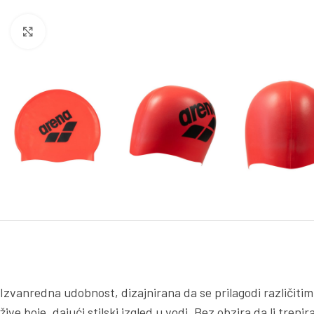
Kliknite za uvećanje
Izvanredna udobnost, dizajnirana da se prilagodi različitim
žive boje, dajući stilski izgled u vodi. Bez obzira da li tre