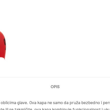
OPIS
 oblicima glave. Ova kapa ne samo da pruža bezbedno i perso
nirate ili se takmičite, ova kapa kombinuje funkcionalnost i u