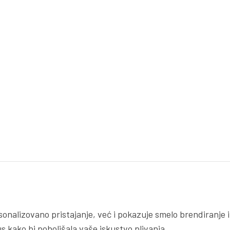
nalizovano pristajanje, već i pokazuje smelo brendiranje i
kus kako bi poboljšala vaše iskustvo plivanja.