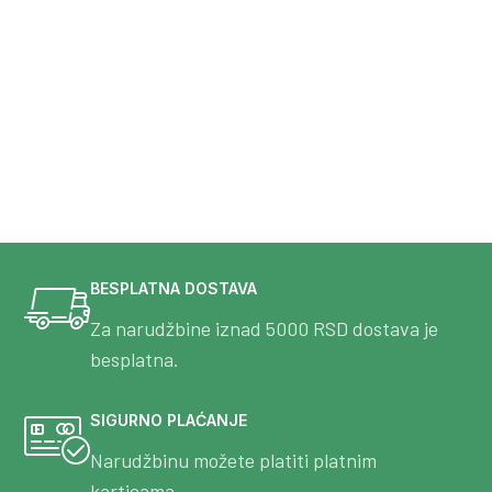
BESPLATNA DOSTAVA
Za narudžbine iznad 5000 RSD dostava je
besplatna.
SIGURNO PLAĆANJE
Narudžbinu možete platiti platnim
karticama.