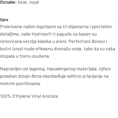
Oznake:
blue
,
royal
Opis
Prekrivene našim logotipom sa tri dijamanta i sportskim
detaljima, naše Hydrosoft II papuče za bazen su
renovirana verzija klasika u areni. Perforirani đonovi i
bočni izrezi nude efikasnu drenažu vode, tako da su vaša
stopala u trenu osušena.
Napravljen od laganog, hipoalergenog materijala, njihov
poseban dizajn đona obezbeđuje odlično prianjanje na
mokrim površinama.
100% Ethylene Vinyl Acetate