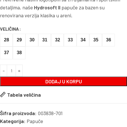
detaljima, naše
Hydrosoft II
papuče za bazen su
renovirana verzija klasika u areni.
VELIČINA
28
29
30
31
32
33
34
35
36
37
38
DODAJ U KORPU
Tabela veličina
Šifra proizvoda:
003838-701
Kategorija:
Papuče