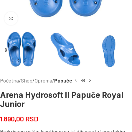
Kliknite za uvećanje
Početna
Shop
Oprema
Papuče
Arena Hydrosoft II Papuče Royal
Junior
1.890,00
RSD
Prekrivene našim logotipom sa tri dijamanta i sportskim