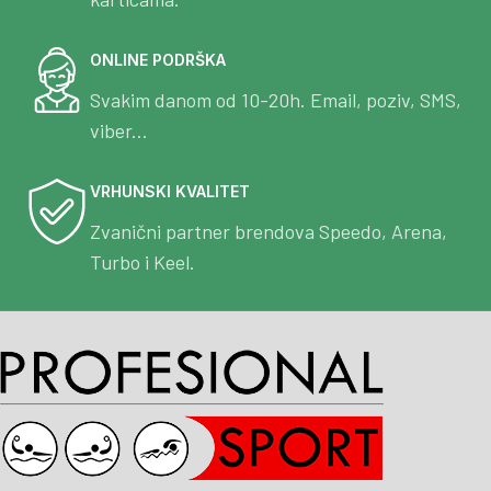
ONLINE PODRŠKA
Svakim danom od 10-20h. Email, poziv, SMS,
viber...
VRHUNSKI KVALITET
Zvanični partner brendova Speedo, Arena,
Turbo i Keel.