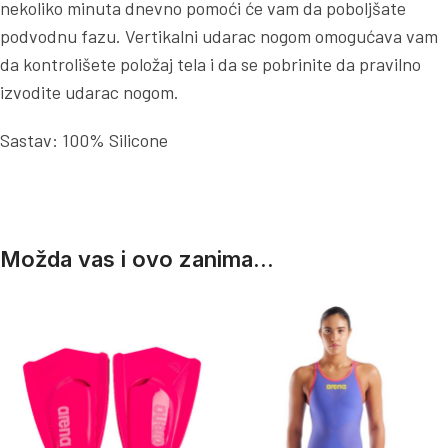
nekoliko minuta dnevno pomoći će vam da poboljšate
podvodnu fazu. Vertikalni udarac nogom omogućava vam
da kontrolišete položaj tela i da se pobrinite da pravilno
izvodite udarac nogom.
Sastav: 100% Silicone
Možda vas i ovo zanima...