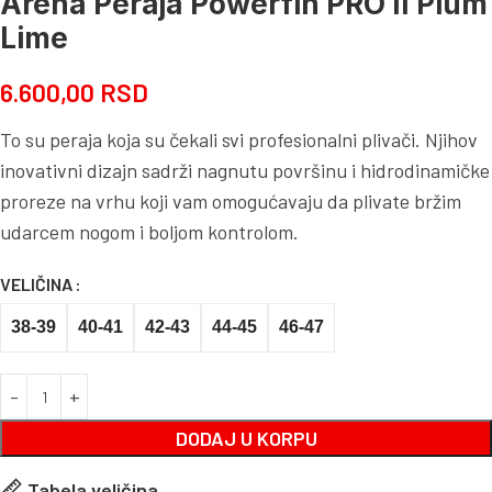
Arena Peraja Powerfin PRO II Plum
Lime
6.600,00
RSD
To su peraja koja su čekali svi profesionalni plivači. Njihov
inovativni dizajn sadrži nagnutu površinu i hidrodinamičke
proreze na vrhu koji vam omogućavaju da plivate bržim
udarcem nogom i boljom kontrolom.
VELIČINA
38-39
40-41
42-43
44-45
46-47
DODAJ U KORPU
Tabela veličina