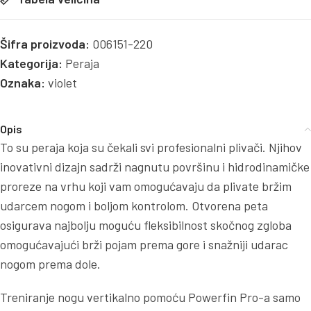
Šifra proizvoda:
006151-220
Kategorija:
Peraja
Oznaka:
violet
Opis
To su peraja koja su čekali svi profesionalni plivači. Njihov
inovativni dizajn sadrži nagnutu površinu i hidrodinamičke
proreze na vrhu koji vam omogućavaju da plivate bržim
udarcem nogom i boljom kontrolom. Otvorena peta
osigurava najbolju moguću fleksibilnost skočnog zgloba
omogućavajući brži pojam prema gore i snažniji udarac
nogom prema dole.
Treniranje nogu vertikalno pomoću Powerfin Pro-a samo