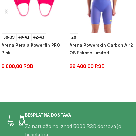
38-39
40-41
42-43
28
Arena Peraja Powerfin PRO II
Arena Powerskin Carbon Air2
Pink
OB Eclipse Limited
6.600,00
RSD
29.400,00
RSD
BESPLATNA DOSTAVA
Za narudžbine iznad 5000 RSD dostava je
besplatna.