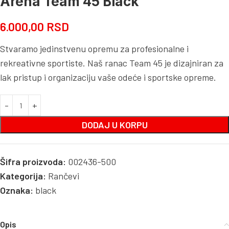
Arena Team 45 Black
6.000,00
RSD
Stvaramo jedinstvenu opremu za profesionalne i
rekreativne sportiste. Naš ranac Team 45 je dizajniran za
lak pristup i organizaciju vaše odeće i sportske opreme.
DODAJ U KORPU
Šifra proizvoda:
002436-500
Kategorija:
Rančevi
Oznaka:
black
Opis