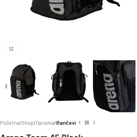
Kliknite za uvećanje
Početna
Shop
Oprema
Rančevi