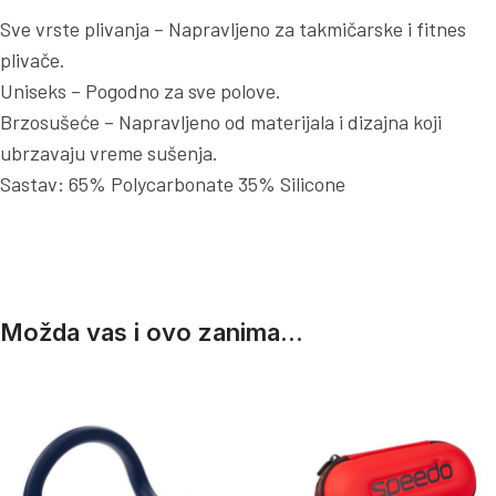
Sve vrste plivanja – Napravljeno za takmičarske i fitnes
plivače.
Uniseks – Pogodno za sve polove.
Brzosušeće – Napravljeno od materijala i dizajna koji
ubrzavaju vreme sušenja.
Sastav: 65% Polycarbonate 35% Silicone
Možda vas i ovo zanima...