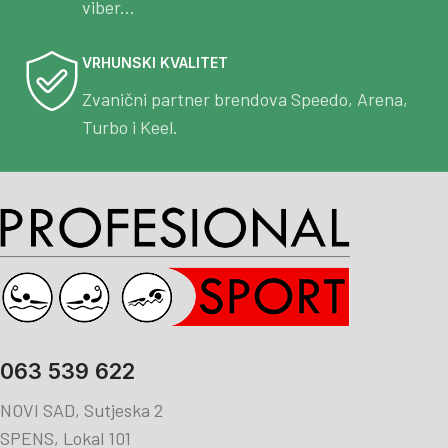
viber...
VRHUNSKI KVALITET
Zvanični partner brendova Speedo, Arena,
Turbo i Keel.
063 539 622
NOVI SAD, Sutjeska 2
SPENS, Lokal 101