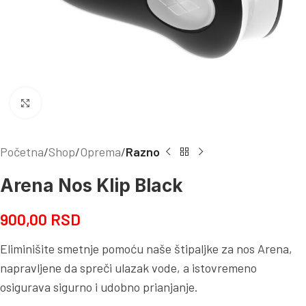
Kliknite za uvećanje
Početna
Shop
Oprema
Razno
Arena Nos Klip Black
900,00
RSD
Eliminišite smetnje pomoću naše štipaljke za nos Arena,
napravljene da spreči ulazak vode, a istovremeno
osigurava sigurno i udobno prianjanje.