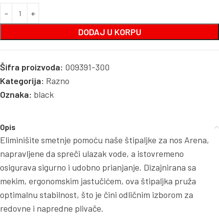
DODAJ U KORPU
Šifra proizvoda:
009391-300
Kategorija:
Razno
Oznaka:
black
Opis
Eliminišite smetnje pomoću naše štipaljke za nos Arena,
napravljene da spreči ulazak vode, a istovremeno
osigurava sigurno i udobno prianjanje. Dizajnirana sa
mekim, ergonomskim jastučićem, ova štipaljka pruža
optimalnu stabilnost, što je čini odličnim izborom za
redovne i napredne plivače.