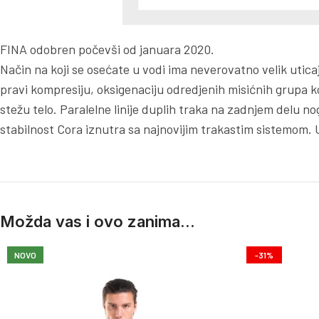
FINA odobren počevši od januara 2020.
Način na koji se osećate u vodi ima neverovatno velik ut
pravi kompresiju, oksigenaciju odredjenih misićnih grupa k
stežu telo. Paralelne linije duplih traka na zadnjem delu n
stabilnost Cora iznutra sa najnovijim trakastim sistemom. 
Možda vas i ovo zanima...
NOVO
-31%