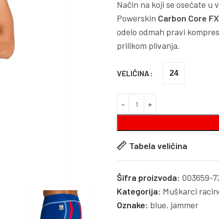
Način na koji se osećate u 
Powerskin
Carbon Core F
odelo odmah pravi kompresij
prilikom plivanja.
VELIČINA
24
Tabela veličina
Šifra proizvoda:
003659-7
Kategorija:
Muškarci racin
Oznake:
blue
,
jammer