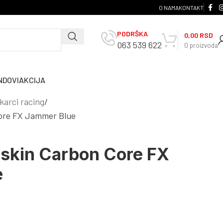
O NAMA
KONTAKT
PODRŠKA
0,00
RSD
063 539 622
0
proizvoda
NDOVI
AKCIJA
arci racing
ore FX Jammer Blue
skin Carbon Core FX
e