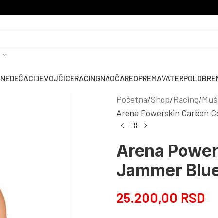
ENE
DEČACI
DEVOJČICE
RACING
NAOČARE
OPREMA
VATERPOLO
BRE
Početna
Shop
Racing
Mušk
Arena Powerskin Carbon C
Arena Power
Jammer Blu
25.200,00
RSD