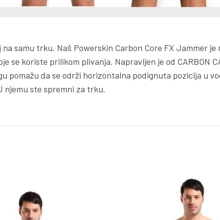
icaj na samu trku. Naš Powerskin Carbon Core FX Jammer je
oje se koriste prilikom plivanja. Napravljen je od CARBON C
ogu pomažu da se održi horizontalna podignuta pozicija u vo
U njemu ste spremni za trku.