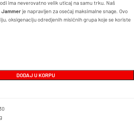
vodi ima neverovatno velik uticaj na samu trku. Naš
X Jammer
je napravljen za osećaj maksimalne snage. Ovo
u, oksigenaciju odredjenih misićnih grupa koje se koriste
DODAJ U KORPU
30
g