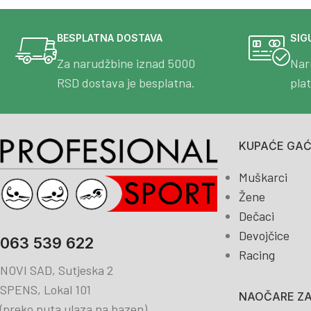
BESPLATNA DOSTAVA
SIG
Za narudžbine iznad 5000
Nar
RSD dostava je besplatna.
pla
KUPAĆE GAĆE
Muškarci
Žene
Dečaci
Devojčice
063 539 622
Racing
NOVI SAD, Sutjeska 2
SPENS, Lokal 101
NAOČARE ZA
(preko puta ulaza na bazen)