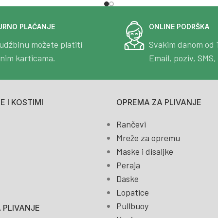
URNO PLAĆANJE
ONLINE PODRŠKA
udžbinu možete platiti
Svakim danom od 
tnim karticama.
Email, poziv, SMS, 
 I KOSTIMI
OPREMA ZA PLIVANJE
Rančevi
Mreže za opremu
Maske i disaljke
Peraja
Daske
Lopatice
Pullbuoy
 PLIVANJE