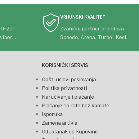
VRHUNSKI KVALITET
10-20h.
Zvanični partner brendova
viber...
Speedo, Arena, Turbo i Keel.
KORISNIČKI SERVIS
Opšti uslovi poslovanja
Politika privatnosti
Naručivanje i plaćanje
Plaćanje na rate bez kamate
Isporuka
Zamena artikla
Odustanak od kupovine