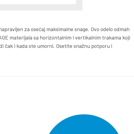
 napravljen za osećaj maksimalne snage. Ovo odelo odmah
AGE materijala sa horizontalnim i vertikalnim trakama koji
di čak i kada ste umorni. Osetite snažnu potporu i