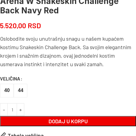
Arena W Snakeskin Challenge
Back Navy Red
5.520,00
RSD
Oslobodite svoju unutrašnju snagu u našem kupaćem
kostimu Snakeskin Challenge Back. Sa svojim elegantnim
krojem i snažnim dizajnom, ovaj jednodelni kostim
usmerava instinkt i intenzitet u svaki zamah.
VELIČINA
40
44
DODAJ U KORPU
Tabela veličina