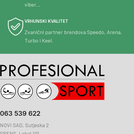
viber...
VRHUNSKI KVALITET
Zvanični partner brendova Speedo, Arena,
Turbo i Keel.
063 539 622
NOVI SAD, Sutjeska 2
SPENS, Lokal 101