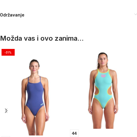
Održavanje
Možda vas i ovo zanima...
-31%
44