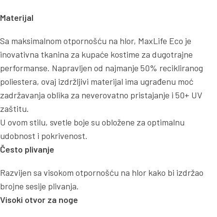
Materijal
Sa maksimalnom otpornošću na hlor, MaxLife Eco je
inovativna tkanina za kupaće kostime za dugotrajne
performanse. Napravljen od najmanje 50% recikliranog
poliestera, ovaj izdržljivi materijal ima ugrađenu moć
zadržavanja oblika za neverovatno pristajanje i 50+ UV
zaštitu.
U ovom stilu, svetle boje su obložene za optimalnu
udobnost i pokrivenost.
Često plivanje
Razvijen sa visokom otpornošću na hlor kako bi izdržao
brojne sesije plivanja.
Visoki otvor za noge