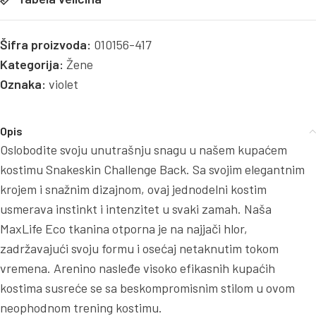
Šifra proizvoda:
010156-417
Kategorija:
Žene
Oznaka:
violet
Opis
Oslobodite svoju unutrašnju snagu u našem kupaćem
kostimu Snakeskin Challenge Back. Sa svojim elegantnim
krojem i snažnim dizajnom, ovaj jednodelni kostim
usmerava instinkt i intenzitet u svaki zamah. Naša
MaxLife Eco tkanina otporna je na najjači hlor,
zadržavajući svoju formu i osećaj netaknutim tokom
vremena. Arenino nasleđe visoko efikasnih kupaćih
kostima susreće se sa beskompromisnim stilom u ovom
neophodnom trening kostimu.