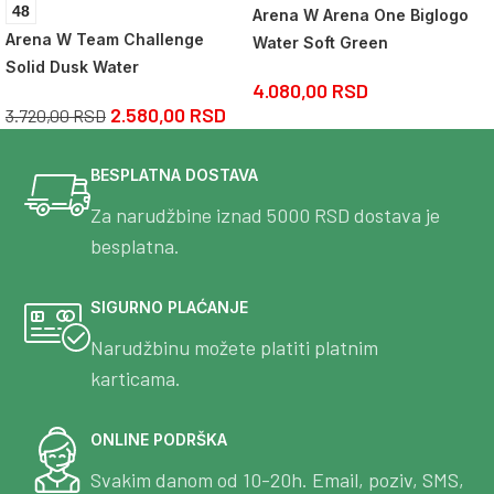
48
Arena W Arena One Biglogo
Arena W Team Challenge
Water Soft Green
Solid Dusk Water
4.080,00
RSD
2.580,00
RSD
3.720,00
RSD
BESPLATNA DOSTAVA
Za narudžbine iznad 5000 RSD dostava je
besplatna.
SIGURNO PLAĆANJE
Narudžbinu možete platiti platnim
karticama.
ONLINE PODRŠKA
Svakim danom od 10-20h. Email, poziv, SMS,