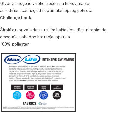
Otvor za noge je visoko isečen na kukovima za
aerodinamičan izgled i optimalan opseg pokreta.
Challenge back
Široki otvor za leđa sa uskim kaiševima dizajniranim da
omoguće slobodno kretanje lopatica.
100% poliester