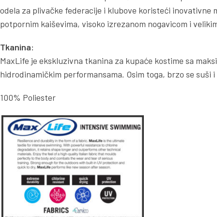
odela za plivačke federacije i klubove koristeći inovativne
potpornim kaiševima, visoko izrezanom nogavicom i velikim 
Tkanina:
MaxLife je ekskluzivna tkanina za kupaće kostime sa maksi
hidrodinamičkim performansama. Osim toga, brzo se suši i
100% Poliester