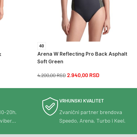
40
Arena W Reflecting Pro Back Asphalt
k
Soft Green
2.940,00
RSD
4.200,00
RSD
VRHUNSKI KVALITET
10-20h.
Zvanični partner brendova
viber...
Speedo, Arena, Turbo i Keel.