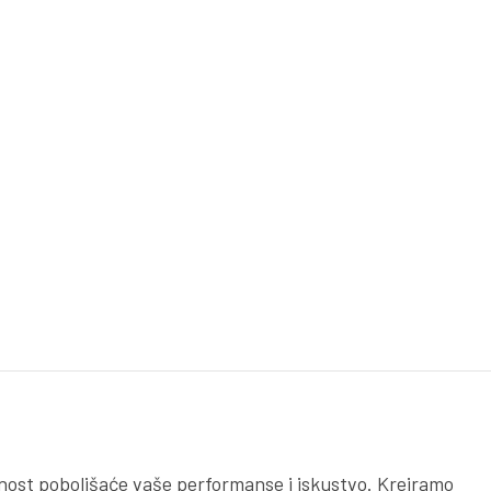
čnost poboljšaće vaše performanse i iskustvo. Kreiramo