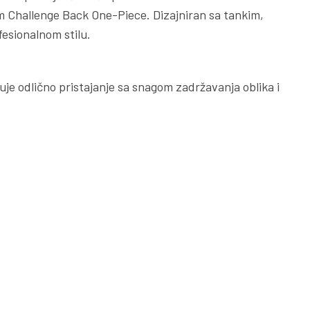
Team Challenge Back One-Piece. Dizajniran sa tankim,
esionalnom stilu.
je odlično pristajanje sa snagom zadržavanja oblika i