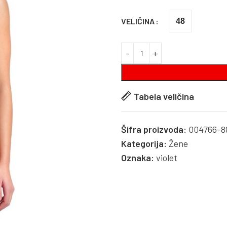
VELIČINA
48
Tabela veličina
Šifra proizvoda:
004766-8
Kategorija:
Žene
Oznaka:
violet