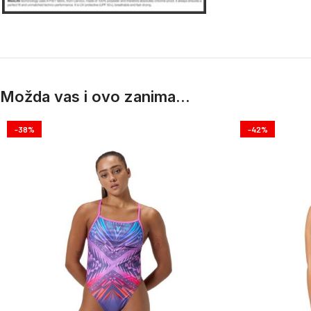
Možda vas i ovo zanima...
-38%
-42%