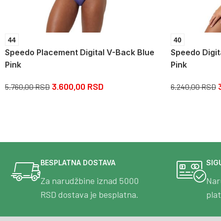
44
40
Speedo Placement Digital V-Back Blue
Speedo Digit
Pink
Pink
3.600,00
RSD
5.760,00
RSD
6.240,00
RSD
BESPLATNA DOSTAVA
SIG
Za narudžbine iznad 5000
Nar
RSD dostava je besplatna.
pla