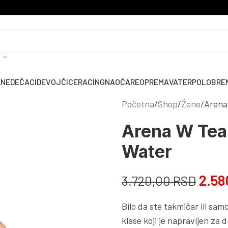
ENE
DEČACI
DEVOJČICE
RACING
NAOČARE
OPREMA
VATERPOLO
BRE
Početna
Shop
Žene
Arena
Arena W Tea
Water
2.58
3.720,00
RSD
Bilo da ste takmičar ili sa
klase koji je napravljen za