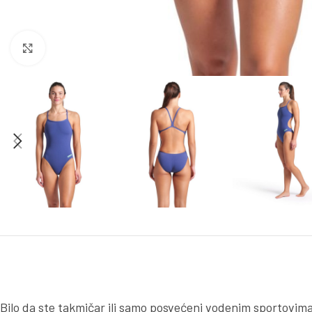
Kliknite za uvećanje
Bilo da ste takmičar ili samo posvećeni vodenim sportovima