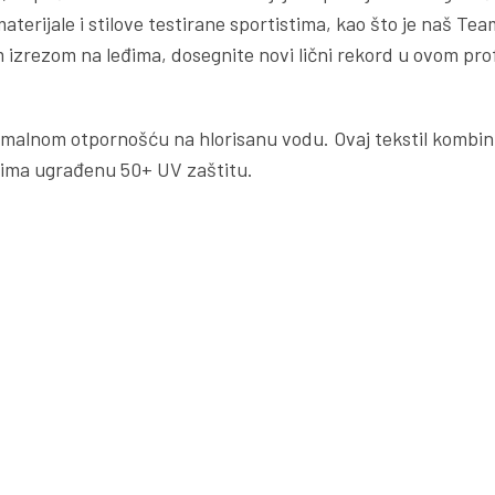
 materijale i stilove testirane sportistima, kao što je naš 
izrezom na leđima, dosegnite novi lični rekord u ovom prof
malnom otpornošću na hlorisanu vodu. Ovaj tekstil kombinu
 ima ugrađenu 50+ UV zaštitu.