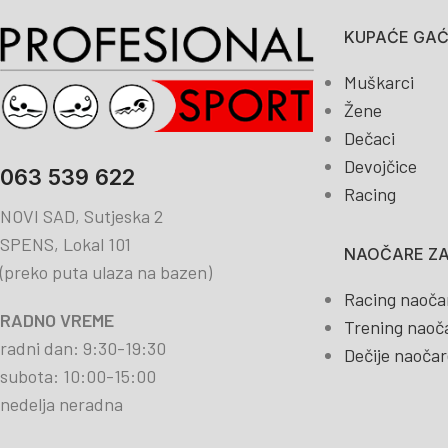
KUPAĆE GAĆE
Muškarci
Žene
Dečaci
Devojčice
063 539 622
Racing
NOVI SAD, Sutjeska 2
SPENS, Lokal 101
NAOČARE ZA
(preko puta ulaza na bazen)
Racing naoča
RADNO VREME
Trening naoč
radni dan: 9:30-19:30
Dečije naočar
subota: 10:00-15:00
nedelja neradna