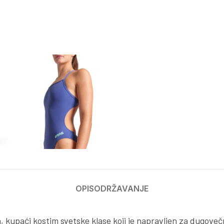
OPIS
ODRŽAVANJE
, kupaći kostim svetske klase koji je napravljen za dugove