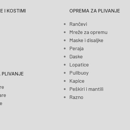
 I KOSTIMI
OPREMA ZA PLIVANJE
Rančevi
Mreže za opremu
Maske i disaljke
Peraja
Daske
Lopatice
Pullbuoy
 PLIVANJE
Kapice
re
Peškiri i mantili
are
Razno
e