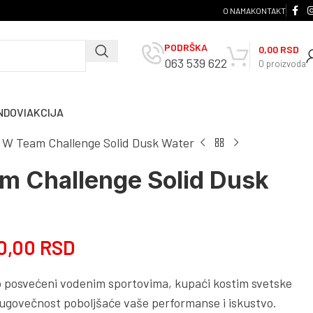
O NAMA
KONTAKT
PODRŠKA
0,00
RSD
063 539 622
0
proizvoda
NDOVI
AKCIJA
 W Team Challenge Solid Dusk Water
m Challenge Solid Dusk
0,00
RSD
mo posvećeni vodenim sportovima, kupaći kostim svetske
 dugovečnost poboljšaće vaše performanse i iskustvo.