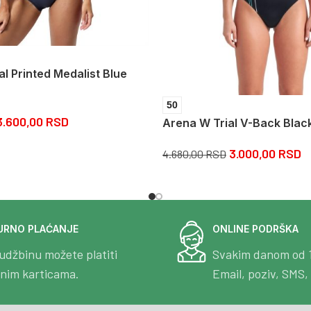
al Printed Medalist Blue
50
3.600,00
RSD
Arena W Trial V-Back Blac
3.000,00
RSD
4.680,00
RSD
URNO PLAĆANJE
ONLINE PODRŠKA
udžbinu možete platiti
Svakim danom od 
tnim karticama.
Email, poziv, SMS, 