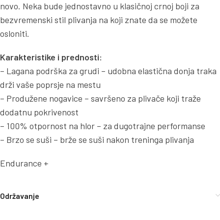
novo. Neka bude jednostavno u klasičnoj crnoj boji za
bezvremenski stil plivanja na koji znate da se možete
osloniti.
Karakteristike i prednosti:
– Lagana podrška za grudi – udobna elastična donja traka
drži vaše poprsje na mestu
– Produžene nogavice – savršeno za plivače koji traže
dodatnu pokrivenost
– 100% otpornost na hlor – za dugotrajne performanse
– Brzo se suši – brže se suši nakon treninga plivanja
Endurance +
Održavanje