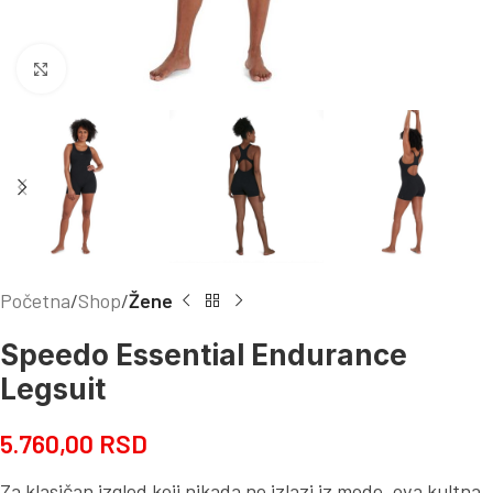
Kliknite za uvećanje
Početna
Shop
Žene
Speedo Essential Endurance
Legsuit
5.760,00
RSD
Za klasičan izgled koji nikada ne izlazi iz mode, ova kultna