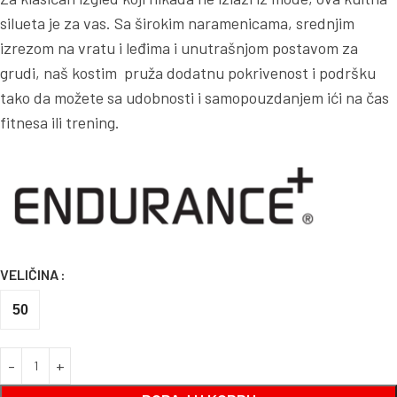
silueta je za vas. Sa širokim naramenicama, srednjim
izrezom na vratu i leđima i unutrašnjom postavom za
grudi, naš kostim pruža dodatnu pokrivenost i podršku
tako da možete sa udobnosti i samopouzdanjem ići na čas
fitnesa ili trening.
VELIČINA
50