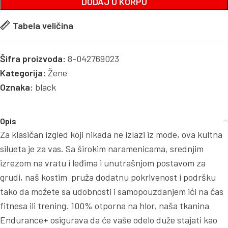
DODAJ U KORPU
Tabela veličina
Šifra proizvoda:
8-042769023
Kategorija:
Žene
Oznaka:
black
Opis
Za klasičan izgled koji nikada ne izlazi iz mode, ova kultna
silueta je za vas. Sa širokim naramenicama, srednjim
izrezom na vratu i leđima i unutrašnjom postavom za
grudi, naš kostim pruža dodatnu pokrivenost i podršku
tako da možete sa udobnosti i samopouzdanjem ići na čas
fitnesa ili trening. 100% otporna na hlor, naša tkanina
Endurance+ osigurava da će vaše odelo duže stajati kao