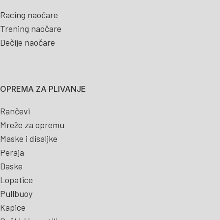
Racing naočare
Trening naočare
Dečije naočare
OPREMA ZA PLIVANJE
Rančevi
Mreže za opremu
Maske i disaljke
Peraja
Daske
Lopatice
Pullbuoy
Kapice