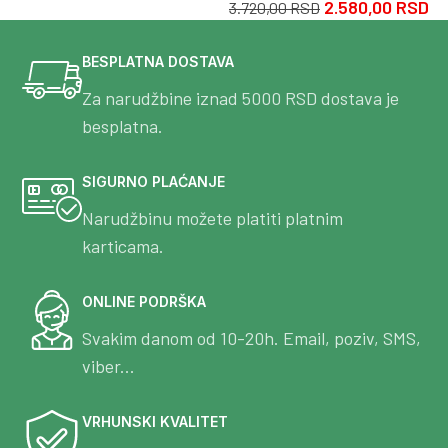
2.580,00
RSD
3.720,00
RSD
BESPLATNA DOSTAVA
Za narudžbine iznad 5000 RSD dostava je
besplatna.
SIGURNO PLAĆANJE
Narudžbinu možete platiti platnim
karticama.
ONLINE PODRŠKA
Svakim danom od 10-20h. Email, poziv, SMS,
viber...
VRHUNSKI KVALITET