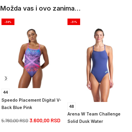
Možda vas i ovo zanima...
-38%
-31%
44
Speedo Placement Digital V-
48
Back Blue Pink
Arena W Team Challenge
3.600,00
RSD
5.760,00
RSD
Solid Dusk Water