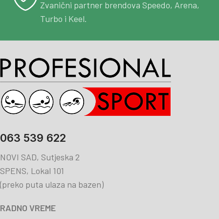
Zvanični partner brendova Speedo, Arena,
Turbo i Keel.
063 539 622
NOVI SAD, Sutjeska 2
SPENS, Lokal 101
(preko puta ulaza na bazen)
RADNO VREME