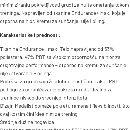
minimiziranju pokretljivosti grudi za nulte ometanja tokom
treninga. Napravljen od tkanine Endurance+ Max, koja je
otporna na hlor, kremu za sunčanje, ulje i piling.
Karakteristike i prednosti:
Tkanina Endurance+ max: Telo napravljeno od 53%
poliestera, 47% PBT sa visokom otpornošću na hlor za
dugotrajne performanse – otporno na kremu za sunčanje,
ulje i stvaranje – pilinga
Podrška za grudi sadrži udobnu elastičnu traku i PBT
podlogu za ograničavanje pokreta grudi, idealno za
treninge niskog do srednjeg intenziteta
Dizajn Medalist pomaže pokretu ramena i fleksibilnosti, što
ovaj kostim čini idealnim za trening
Srednje dužine nogavica