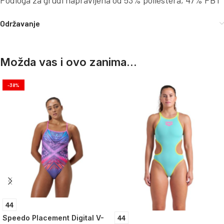
Podloga za grudi napravljena od 53% poliestera, 47% PBT
Održavanje
Možda vas i ovo zanima...
-38%
44
Speedo Placement Digital V-
44