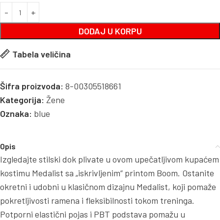
DODAJ U KORPU
Tabela veličina
Šifra proizvoda:
8-00305518661
Kategorija:
Žene
Oznaka:
blue
Opis
Izgledajte stilski dok plivate u ovom upečatljivom kupaćem
kostimu Medalist sa „iskrivljenim“ printom Boom. Ostanite
okretni i udobni u klasičnom dizajnu Medalist, koji pomaže
pokretljivosti ramena i fleksibilnosti tokom treninga.
Potporni elastični pojas i PBT podstava pomažu u