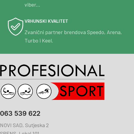
viber...
VRHUNSKI KVALITET
Zvanični partner brendova Speedo, Arena,
Turbo i Keel.
063 539 622
NOVI SAD, Sutjeska 2
SPENS, Lokal 101