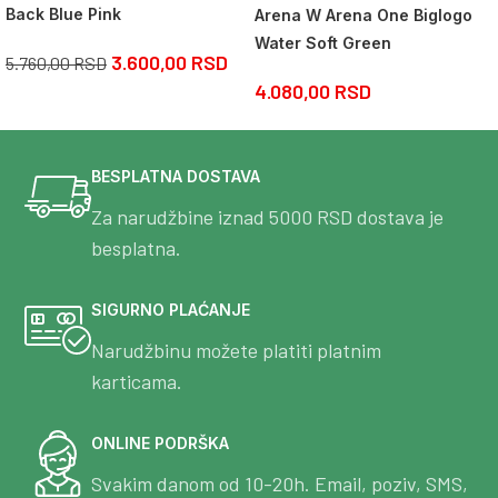
Back Blue Pink
Arena W Arena One Biglogo
Water Soft Green
3.600,00
RSD
5.760,00
RSD
4.080,00
RSD
BESPLATNA DOSTAVA
Za narudžbine iznad 5000 RSD dostava je
besplatna.
SIGURNO PLAĆANJE
Narudžbinu možete platiti platnim
karticama.
ONLINE PODRŠKA
Svakim danom od 10-20h. Email, poziv, SMS,