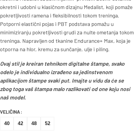
okretni i udobni u klasičnom dizajnu Medalist, koji pomaže
pokretljivosti ramena i fleksibilnosti tokom treninga.
Potporni elastični pojas i PBT podstava pomažu u
minimiziranju pokretljivosti grudi za nulte ometanja tokom
treninga. Napravljen od tkanine Endurance+ Max, koja je
otporna na hlor, kremu za sunčanje, ulje i piling.
Ovaj stil je kreiran tehnikom digitalne štampe, svako
odelo je individualno izrađeno sa jedinstvenom
aplikacijom štampe svaki put. Imajte u vidu da će se
zbog toga vaš štampa malo razlikovati od one koju nosi
naš model.
VELIČINA
40
42
48
52