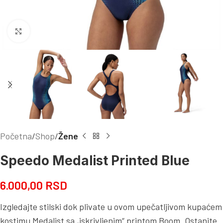
Kliknite za uvećanje
Početna
Shop
Žene
Speedo Medalist Printed Blue
6.000,00
RSD
Izgledajte stilski dok plivate u ovom upečatljivom kupaćem
kostimu Medalist sa „iskrivljenim“ printom Boom. Ostanite