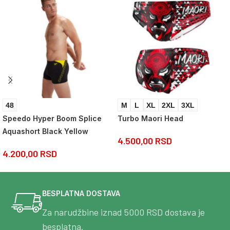
48
M
L
XL
2XL
3XL
Speedo Hyper Boom Splice
Turbo Maori Head
Aquashort Black Yellow
4.500,00
RSD
4.200,00
RSD
BESPLATNA DOSTAVA
Za narudžbine iznad 5000 RSD dostava je
besplatna.