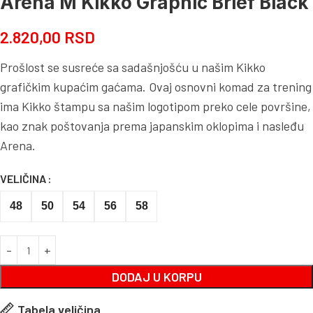
Arena M Kikko Graphic Brief Black
2.820,00
RSD
Prošlost se susreće sa sadašnjošću u našim Kikko
grafičkim kupaćim gaćama. Ovaj osnovni komad za trening
ima Kikko štampu sa našim logotipom preko cele površine,
kao znak poštovanja prema japanskim oklopima i nasleđu
Arena.
VELIČINA
48
50
54
56
58
DODAJ U KORPU
Tabela veličina