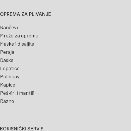
OPREMA ZA PLIVANJE
Rančevi
Mreže za opremu
Maske i disaljke
Peraja
Daske
Lopatice
Pullbuoy
Kapice
Peškiri i mantili
Razno
KORISNIČKI SERVIS