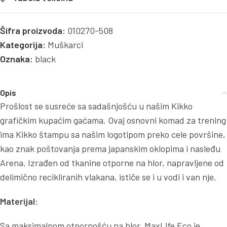
Šifra proizvoda:
010270-508
Kategorija:
Muškarci
Oznaka:
black
Opis
Prošlost se susreće sa sadašnjošću u našim Kikko
grafičkim kupaćim gaćama. Ovaj osnovni komad za trening
ima Kikko štampu sa našim logotipom preko cele površine,
kao znak poštovanja prema japanskim oklopima i nasleđu
Arena. Izrađen od tkanine otporne na hlor, napravljene od
delimično recikliranih vlakana, ističe se i u vodi i van nje.
Materijal:
Sa maksimalnom otpornošću na hlor, MaxLife Eco je