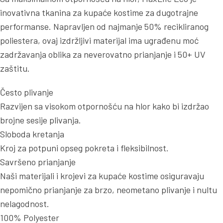
inovativna tkanina za kupaće kostime za dugotrajne
performanse. Napravljen od najmanje 50% recikliranog
poliestera, ovaj izdržljivi materijal ima ugrađenu moć
zadržavanja oblika za neverovatno prianjanje i 50+ UV
zaštitu.
Često plivanje
Razvijen sa visokom otpornošću na hlor kako bi izdržao
brojne sesije plivanja.
Sloboda kretanja
Kroj za potpuni opseg pokreta i fleksibilnost.
Savršeno prianjanje
Naši materijali i krojevi za kupaće kostime osiguravaju
nepomično prianjanje za brzo, neometano plivanje i nultu
nelagodnost.
100% Polyester