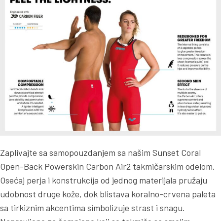
Zaplivajte sa samopouzdanjem sa našim Sunset Coral
Open-Back Powerskin Carbon Air2 takmičarskim odelom.
Osećaj perja i konstrukcija od jednog materijala pružaju
udobnost druge kože, dok blistava koralno-crvena paleta
sa tirkiznim akcentima simbolizuje strast i snagu.