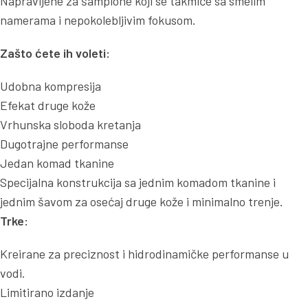
Napravljene za šampione koji se takmiče sa smelim
namerama i nepokolebljivim fokusom.
Zašto ćete ih voleti:
Udobna kompresija
Efekat druge kože
Vrhunska sloboda kretanja
Dugotrajne performanse
Jedan komad tkanine
Specijalna konstrukcija sa jednim komadom tkanine i
jednim šavom za osećaj druge kože i minimalno trenje.
Trke:
Kreirane za preciznost i hidrodinamičke performanse u
vodi.
Limitirano izdanje