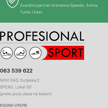
Zvanični partner brendova Speedo, Arena,
Turbo i Keel.
063 539 622
NOVI SAD, Sutjeska 2
SPENS, Lokal 101
(preko puta ulaza na bazen)
RADNO VREME