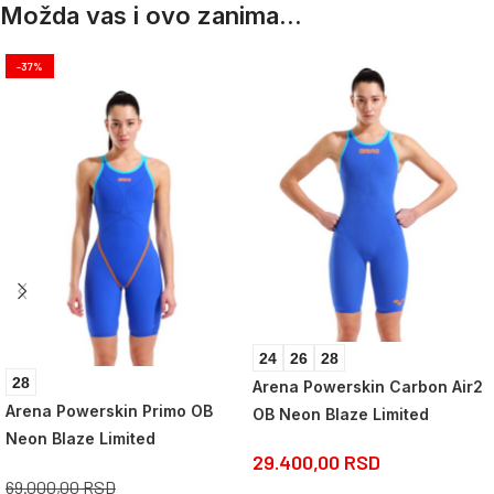
Možda vas i ovo zanima...
-37%
24
26
28
28
Arena Powerskin Carbon Air2
Arena Powerskin Primo OB
OB Neon Blaze Limited
Neon Blaze Limited
29.400,00
RSD
69.000,00
RSD