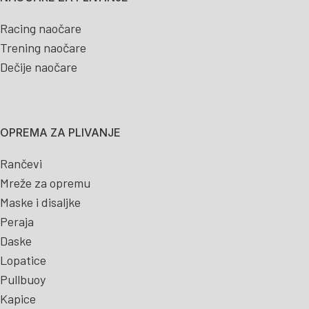
Racing naočare
Trening naočare
Dečije naočare
OPREMA ZA PLIVANJE
Rančevi
Mreže za opremu
Maske i disaljke
Peraja
Daske
Lopatice
Pullbuoy
Kapice