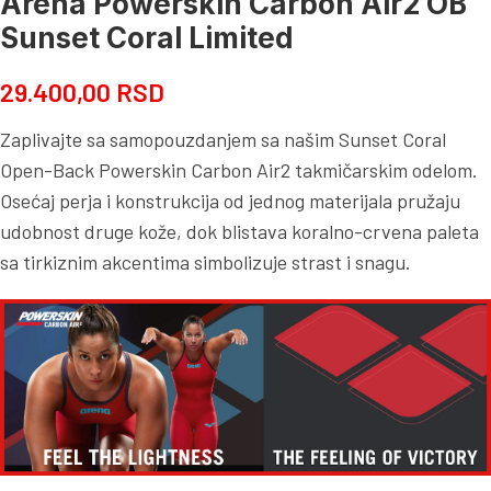
Arena Powerskin Carbon Air2 OB
Sunset Coral Limited
29.400,00
RSD
Zaplivajte sa samopouzdanjem sa našim Sunset Coral
Open-Back Powerskin Carbon Air2 takmičarskim odelom.
Osećaj perja i konstrukcija od jednog materijala pružaju
udobnost druge kože, dok blistava koralno-crvena paleta
sa tirkiznim akcentima simbolizuje strast i snagu.