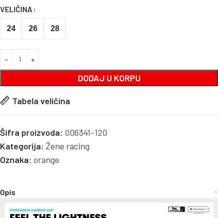
VELIČINA
24
26
28
DODAJ U KORPU
Tabela veličina
Šifra proizvoda:
006341-120
Kategorija:
Žene racing
Oznaka:
orange
Opis