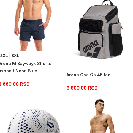
2XL
3XL
Arena M Baywayx Shorts
Asphalt Neon Blue
Arena One Go 45 Ice
2.880,00
RSD
6.600,00
RSD