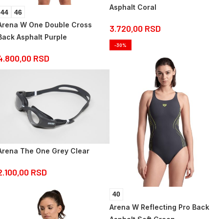
Asphalt Coral
44
46
Arena W One Double Cross
3.720,00
RSD
Back Asphalt Purple
-30%
4.800,00
RSD
Arena The One Grey Clear
2.100,00
RSD
40
Arena W Reflecting Pro Back