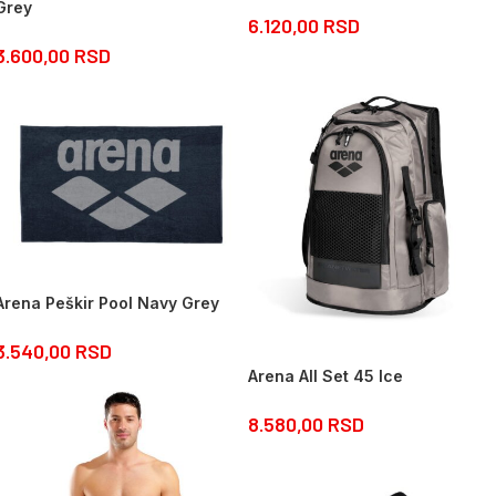
Grey
6.120,00
RSD
3.600,00
RSD
Arena Peškir Pool Navy Grey
3.540,00
RSD
Arena All Set 45 Ice
8.580,00
RSD