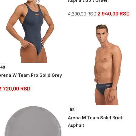
Asphalt Soft Green
2.940,00
RSD
4.200,00
RSD
40
Arena W Team Pro Solid Grey
3.720,00
RSD
52
Arena M Team Solid Brief
Asphalt