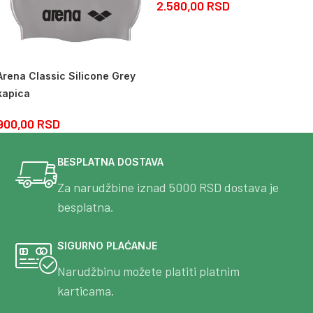
2.580,00
RSD
Arena Classic Silicone Grey
kapica
900,00
RSD
BESPLATNA DOSTAVA
Za narudžbine iznad 5000 RSD dostava je
besplatna.
SIGURNO PLAĆANJE
Narudžbinu možete platiti platnim
karticama.