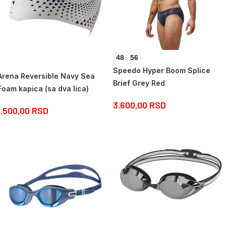
48
56
Speedo Hyper Boom Splice
Arena Reversible Navy Sea
Brief Grey Red
Foam kapica (sa dva lica)
3.600,00
RSD
1.500,00
RSD