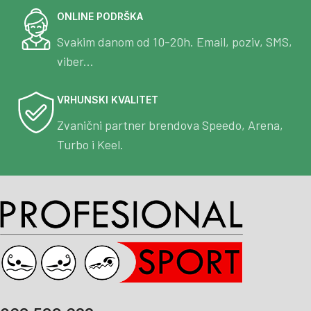
ONLINE PODRŠKA
Svakim danom od 10-20h. Email, poziv, SMS,
viber...
VRHUNSKI KVALITET
Zvanični partner brendova Speedo, Arena,
Turbo i Keel.