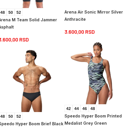
Arena Air Sonic Mirror Silver
48
50
52
Anthracite
Arena M Team Solid Jammer
Asphalt
3.600,00
RSD
3.600,00
RSD
42
44
46
48
Speedo Hyper Boom Printed
48
50
52
Medalist Grey Green
Speedo Hyper Boom Brief Black