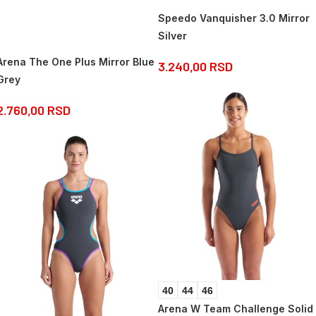
Speedo Vanquisher 3.0 Mirror
Silver
Arena The One Plus Mirror Blue
3.240,00
RSD
Grey
2.760,00
RSD
40
44
46
Arena W Team Challenge Solid