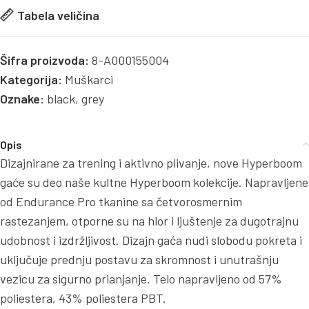
Tabela veličina
Šifra proizvoda:
8-A000155004
Kategorija:
Muškarci
Oznake:
black
,
grey
Opis
Dizajnirane za trening i aktivno plivanje, nove Hyperboom
gaće su deo naše kultne Hyperboom kolekcije. Napravljene
od Endurance Pro tkanine sa četvorosmernim
rastezanjem, otporne su na hlor i ljuštenje za dugotrajnu
udobnost i izdržljivost. Dizajn gaća nudi slobodu pokreta i
uključuje prednju postavu za skromnost i unutrašnju
vezicu za sigurno prianjanje. Telo napravljeno od 57%
poliestera, 43% poliestera PBT.