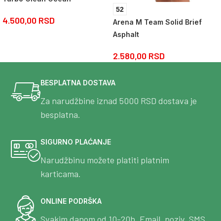
52
4.500,00
RSD
Arena M Team Solid Brief
Asphalt
2.580,00
RSD
BESPLATNA DOSTAVA
Za narudžbine iznad 5000 RSD dostava je
besplatna.
SIGURNO PLAĆANJE
Narudžbinu možete platiti platnim
karticama.
ONLINE PODRŠKA
Svakim danom od 10-20h. Email, poziv, SMS,