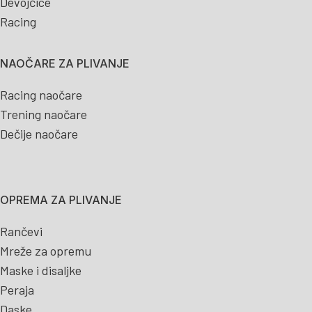
Devojčice
Racing
NAOČARE ZA PLIVANJE
Racing naočare
Trening naočare
Dečije naočare
OPREMA ZA PLIVANJE
Rančevi
Mreže za opremu
Maske i disaljke
Peraja
Daske