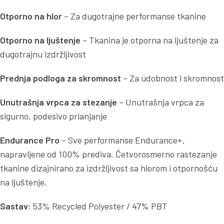
Otporno na hlor
– Za dugotrajne performanse tkanine
Otporno na ljuštenje
– Tkanina je otporna na ljuštenje za
dugotrajnu izdržljivost
Prednja podloga za skromnost
– Za udobnost i skromnost
Unutrašnja vrpca za stezanje
– Unutrašnja vrpca za
sigurno, podesivo prianjanje
Endurance Pro
– Sve performanse Endurance+,
napravljene od 100% prediva. Četvorosmerno rastezanje
tkanine dizajnirano za izdržljivost sa hlorom i otpornošću
na ljuštenje.
Sastav:
53% Recycled Polyester / 47% PBT