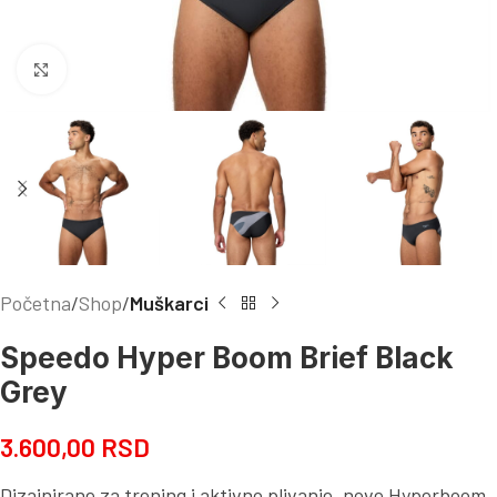
Kliknite za uvećanje
Početna
Shop
Muškarci
Speedo Hyper Boom Brief Black
Grey
3.600,00
RSD
Dizajnirane za trening i aktivno plivanje, nove Hyperboom