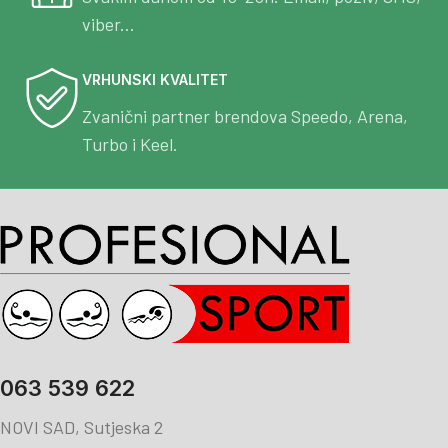
viber...
VRHUNSKI KVALITET
Zvanični partner brendova Speedo, Arena,
Turbo i Keel.
063 539 622
NOVI SAD, Sutjeska 2