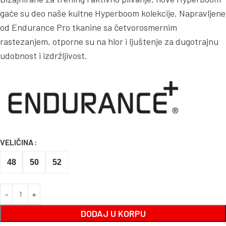
gaće su deo naše kultne Hyperboom kolekcije. Napravljene
od Endurance Pro tkanine sa četvorosmernim
rastezanjem, otporne su na hlor i ljuštenje za dugotrajnu
udobnost i izdržljivost.
VELIČINA
48
50
52
DODAJ U KORPU