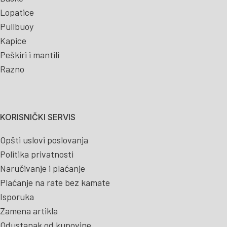
Lopatice
Pullbuoy
Kapice
Peškiri i mantili
Razno
KORISNIČKI SERVIS
Opšti uslovi poslovanja
Politika privatnosti
Naručivanje i plaćanje
Plaćanje na rate bez kamate
Isporuka
Zamena artikla
Odustanak od kupovine