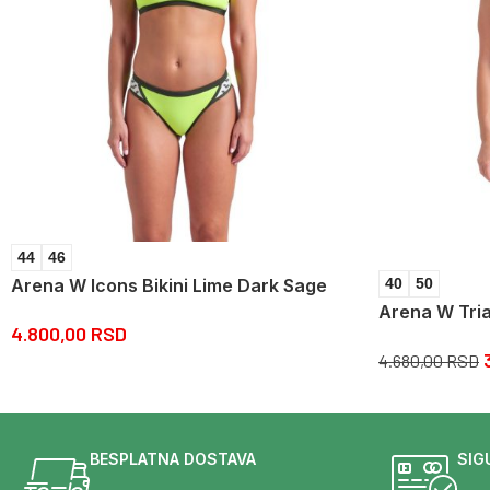
44
46
Arena W Icons Bikini Lime Dark Sage
40
50
Arena W Tri
4.800,00
RSD
4.680,00
RSD
BESPLATNA DOSTAVA
SIG