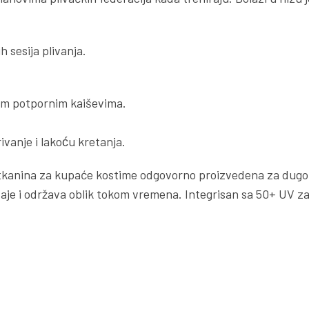
 sesija plivanja.
kim potpornim kaiševima.
vanje i lakoću kretanja.
 tkanina za kupaće kostime odgovorno proizvedena za dug
staje i održava oblik tokom vremena. Integrisan sa 50+ UV za