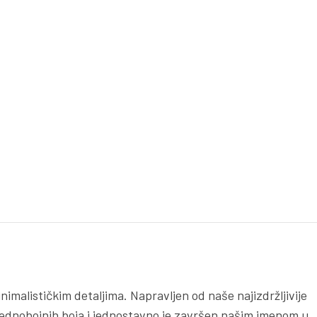
nimalističkim detaljima. Napravljen od naše najizdržljivije
zu jednobojnih boja i jednostavno je završen našim imenom u