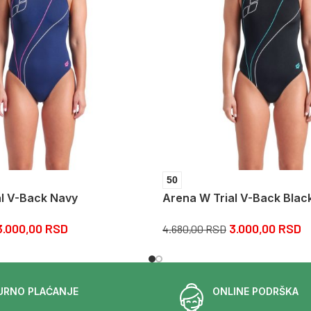
50
al V-Back Navy
Arena W Trial V-Back Blac
3.000,00
RSD
3.000,00
RSD
4.680,00
RSD
URNO PLAĆANJE
ONLINE PODRŠKA