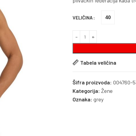
plivačkih federacija kada tr
VELIČINA
40
Tabela veličina
Šifra proizvoda:
004760-5
Kategorija:
Žene
Oznaka:
grey