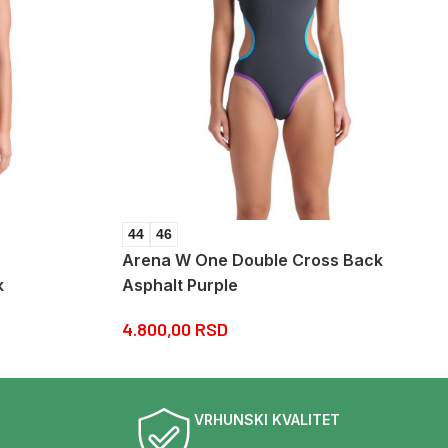
44
46
Arena W One Double Cross Back
k
Asphalt Purple
4.800,00
RSD
VRHUNSKI KVALITET