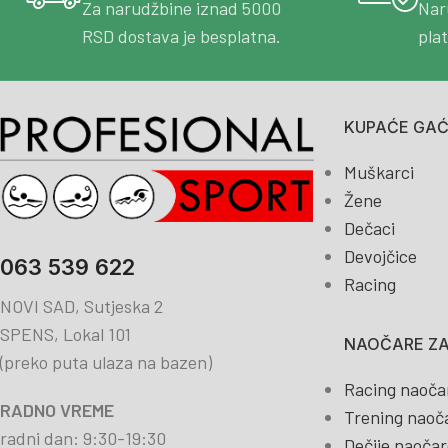
Za narudžbine iznad 5000
Nar
RSD dostava je besplatna.
pla
KUPAĆE GAĆE
Muškarci
Žene
Dečaci
Devojčice
063 539 622
Racing
NOVI SAD, Sutjeska 2
SPENS, Lokal 101
NAOČARE ZA
(preko puta ulaza na bazen)
Racing naoča
RADNO VREME
Trening naoč
radni dan: 9:30-19:30
Dečije naočar