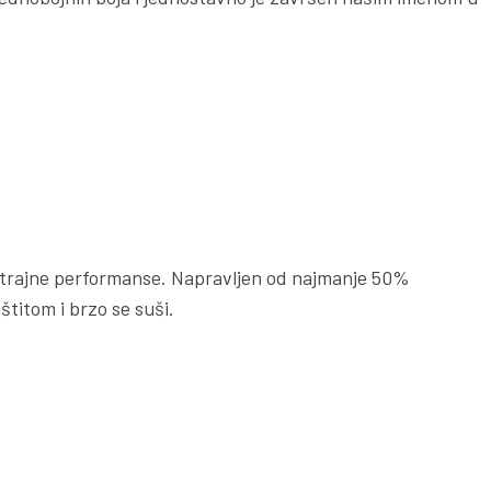
otrajne performanse. Napravljen od najmanje 50%
štitom i brzo se suši.