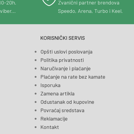
10-20h.
Zvanični partner brendova
viber...
Speedo, Arena, Turbo i Keel.
KORISNIČKI SERVIS
Opšti uslovi poslovanja
Politika privatnosti
Naručivanje i plaćanje
Plaćanje na rate bez kamate
Isporuka
Zamena artikla
Odustanak od kupovine
Povraćaj sredstava
Reklamacije
Kontakt