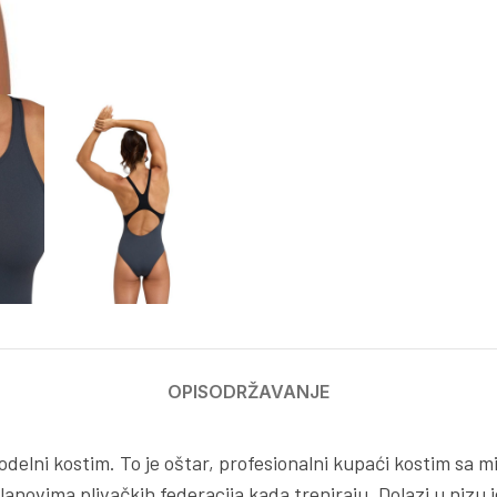
OPIS
ODRŽAVANJE
elni kostim. To je oštar, profesionalni kupaći kostim sa mi
i članovima plivačkih federacija kada treniraju. Dolazi u ni