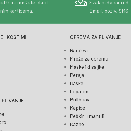
udžbinu možete platiti
Svakim danom od 
tnim karticama.
Email, poziv, SMS, 
 I KOSTIMI
OPREMA ZA PLIVANJE
Rančevi
Mreže za opremu
Maske i disaljke
Peraja
Daske
Lopatice
Pullbuoy
 PLIVANJE
Kapice
re
Peškiri i mantili
are
Razno
e