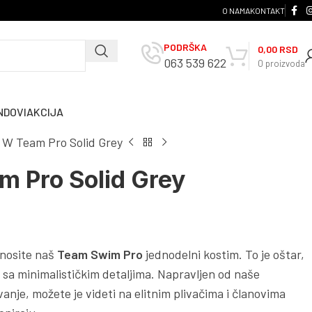
O NAMA
KONTAKT
PODRŠKA
0,00
RSD
063 539 622
0
proizvoda
NDOVI
AKCIJA
 W Team Pro Solid Grey
m Pro Solid Grey
 nosite naš
Team Swim Pro
jednodelni kostim. To je oštar,
m sa minimalističkim detaljima. Napravljen od naše
ivanje, možete je videti na elitnim plivačima i članovima