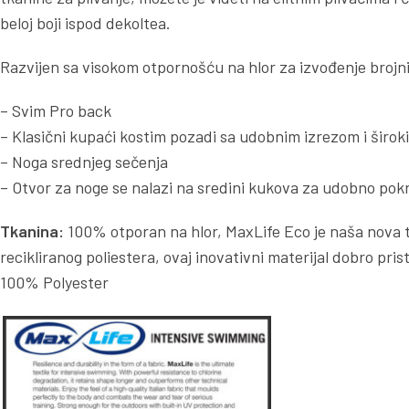
beloj boji ispod dekoltea.
Razvijen sa visokom otpornošću na hlor za izvođenje brojnih
– Svim Pro back
– Klasični kupaći kostim pozadi sa udobnim izrezom i širo
– Noga srednjeg sečenja
– Otvor za noge se nalazi na sredini kukova za udobno pokri
Tkanina:
100% otporan na hlor, MaxLife Eco je naša nova
recikliranog poliestera, ovaj inovativni materijal dobro pri
100% Polyester