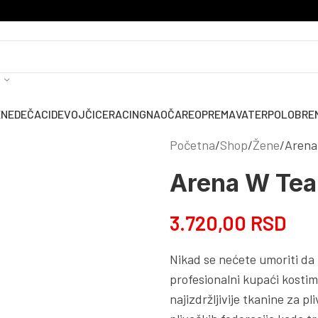
ENE
DEČACI
DEVOJČICE
RACING
NAOČARE
OPREMA
VATERPOLO
BRE
Početna
Shop
Žene
Arena
Arena W Tea
3.720,00
RSD
Nikad se nećete umoriti da
profesionalni kupaći kosti
najizdržljivije tkanine za pl