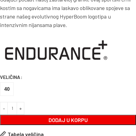
kostim sa nogavicama ima laskavo oblikovane spojeve sa
strane našeg evolutivnog HyperBoom ​​logotipa u
intenzivnim nijansama plave.
VELIČINA
40
DODAJ U KORPU
Tabela veličina