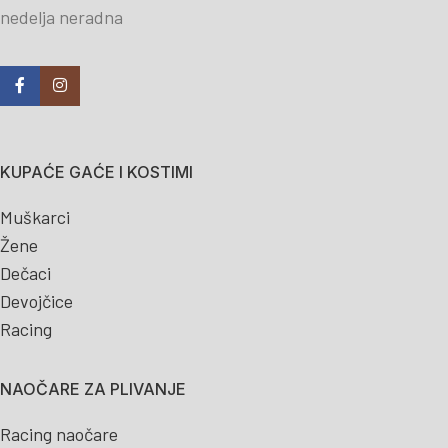
nedelja neradna
KUPAĆE GAĆE I KOSTIMI
Muškarci
Žene
Dečaci
Devojčice
Racing
NAOČARE ZA PLIVANJE
Racing naočare