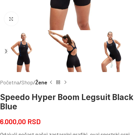
Kliknite za uvećanje
Početna
Shop
Žene
Speedo Hyper Boom Legsuit Black
Blue
6.000,00
RSD
Odajući počast našoj zastareloj grafiki, ovaj sportski crni