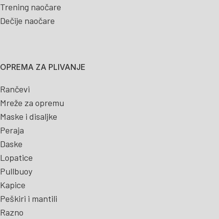
Trening naočare
Dečije naočare
OPREMA ZA PLIVANJE
Rančevi
Mreže za opremu
Maske i disaljke
Peraja
Daske
Lopatice
Pullbuoy
Kapice
Peškiri i mantili
Razno