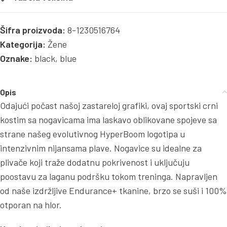
Šifra proizvoda:
8-1230516764
Kategorija:
Žene
Oznake:
black
,
blue
Opis
Odajući počast našoj zastareloj grafiki, ovaj sportski crni
kostim sa nogavicama ima laskavo oblikovane spojeve sa
strane našeg evolutivnog HyperBoom ​​logotipa u
intenzivnim nijansama plave. Nogavice su idealne za
plivače koji traže dodatnu pokrivenost i uključuju
poostavu za laganu podršku tokom treninga. Napravljen
od naše izdržljive Endurance+ tkanine, brzo se suši i 100%
otporan na hlor.