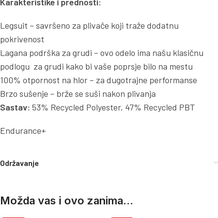
Karakteristike i prednosti:
Legsuit – savršeno za plivače koji traže dodatnu
pokrivenost
Lagana podrška za grudi – ovo odelo ima našu klasičnu
podlogu za grudi kako bi vaše poprsje bilo na mestu
100% otpornost na hlor – za dugotrajne performanse
Brzo sušenje – brže se suši nakon plivanja
Sastav:
53% Recycled Polyester, 47% Recycled PBT
Endurance+
Održavanje
Možda vas i ovo zanima...