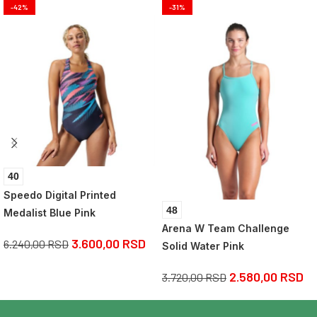
-42%
-31%
40
Speedo Digital Printed
48
Medalist Blue Pink
Arena W Team Challenge
3.600,00
RSD
6.240,00
RSD
Solid Water Pink
2.580,00
RSD
3.720,00
RSD