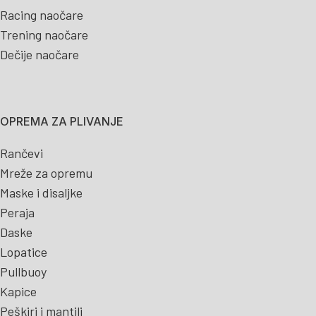
Racing naočare
Trening naočare
Dečije naočare
OPREMA ZA PLIVANJE
Rančevi
Mreže za opremu
Maske i disaljke
Peraja
Daske
Lopatice
Pullbuoy
Kapice
Peškiri i mantili