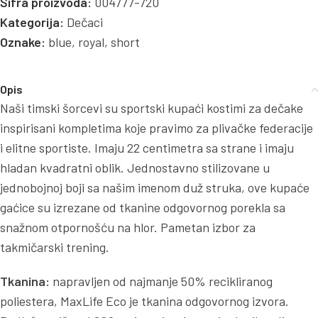
Šifra proizvoda:
004777-720
Kategorija:
Dečaci
Oznake:
blue
,
royal
,
short
Opis
Naši timski šorcevi su sportski kupaći kostimi za dečake
inspirisani kompletima koje pravimo za plivačke federacije
i elitne sportiste. Imaju 22 centimetra sa strane i imaju
hladan kvadratni oblik. Jednostavno stilizovane u
jednobojnoj boji sa našim imenom duž struka, ove kupaće
gaćice su izrezane od tkanine odgovornog porekla sa
snažnom otpornošću na hlor. Pametan izbor za
takmičarski trening.
Tkanina:
napravljen od najmanje 50% recikliranog
poliestera, MaxLife Eco je tkanina odgovornog izvora.