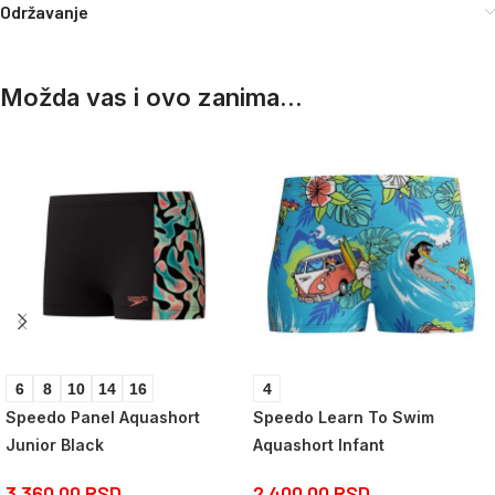
Održavanje
Možda vas i ovo zanima...
6
8
10
14
16
4
Speedo Panel Aquashort
Speedo Learn To Swim
Junior Black
Aquashort Infant
3.360,00
RSD
2.400,00
RSD