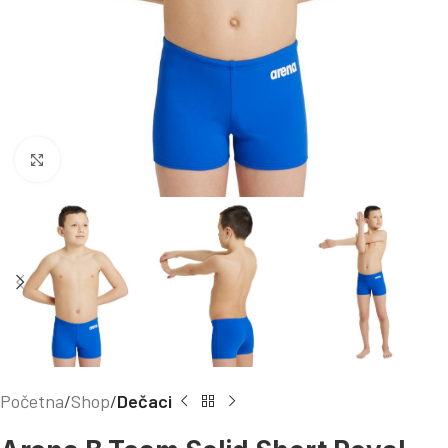
Kliknite za uvećanje
Početna
Shop
Dečaci