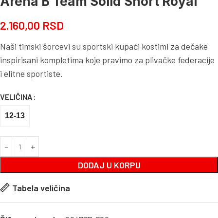
Arena B Team Solid Short Royal
2.160,00
RSD
Naši timski šorcevi su sportski kupaći kostimi za dečake
inspirisani kompletima koje pravimo za plivačke federacije
i elitne sportiste.
VELIČINA
12-13
DODAJ U KORPU
Tabela veličina