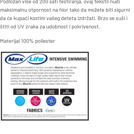
Podložan više od 200 sati testiranja, ovaj tekstil nudi
maksimalnu otpornost na hlor tako da možete biti sigurni
da će kupaći kostim vašeg deteta izdržati. Brzo se suši i
štiti od UV zraka za udobnost i pokrivenost.
Materijal 100% poliester