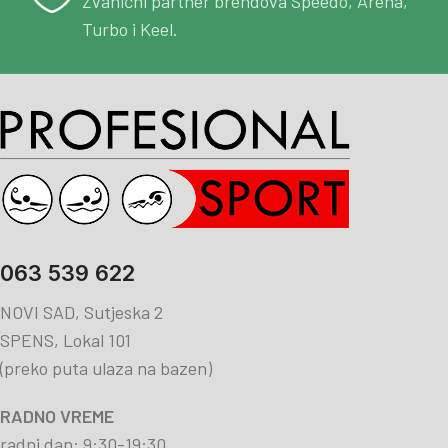
Zvanični partner brendova Speedo, Arena,
Turbo i Keel.
063 539 622
NOVI SAD, Sutjeska 2
SPENS, Lokal 101
(preko puta ulaza na bazen)
RADNO VREME
radni dan: 9:30-19:30