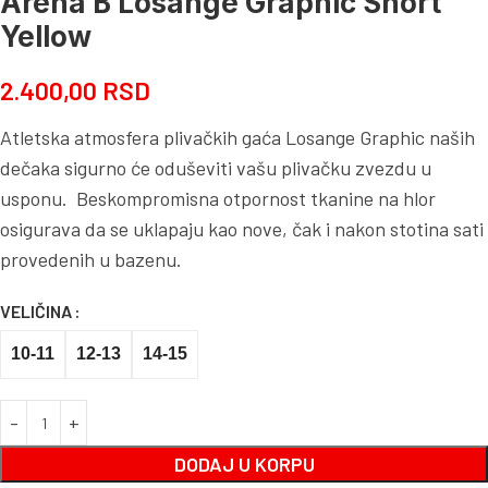
Arena B Losange Graphic Short
Yellow
2.400,00
RSD
Atletska atmosfera plivačkih gaća Losange Graphic naših
dečaka sigurno će oduševiti vašu plivačku zvezdu u
usponu. Beskompromisna otpornost tkanine na hlor
osigurava da se uklapaju kao nove, čak i nakon stotina sati
provedenih u bazenu.
VELIČINA
10-11
12-13
14-15
DODAJ U KORPU