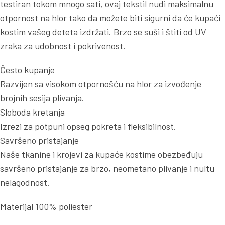
testiran tokom mnogo sati, ovaj tekstil nudi maksimalnu
otpornost na hlor tako da možete biti sigurni da će kupaći
kostim vašeg deteta izdržati. Brzo se suši i štiti od UV
zraka za udobnost i pokrivenost.
Često kupanje
Razvijen sa visokom otpornošću na hlor za izvođenje
brojnih sesija plivanja.
Sloboda kretanja
Izrezi za potpuni opseg pokreta i fleksibilnost.
Savršeno pristajanje
Naše tkanine i krojevi za kupaće kostime obezbeđuju
savršeno pristajanje za brzo, neometano plivanje i nultu
nelagodnost.
Materijal 100% poliester