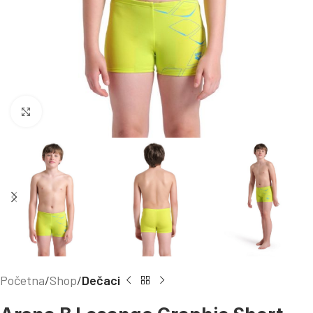
Kliknite za uvećanje
Početna
Shop
Dečaci