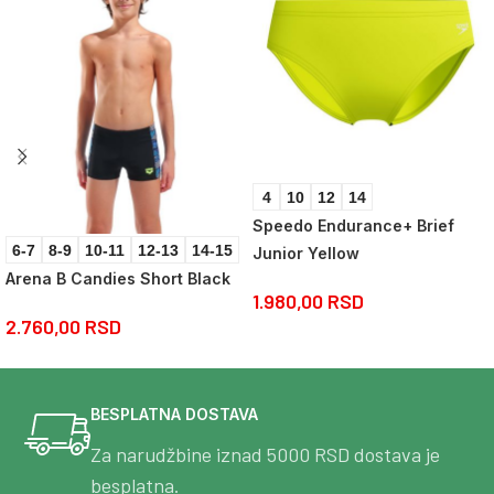
4
10
12
14
Speedo Endurance+ Brief
6-7
8-9
10-11
12-13
14-15
Junior Yellow
Arena B Candies Short Black
1.980,00
RSD
2.760,00
RSD
BESPLATNA DOSTAVA
Za narudžbine iznad 5000 RSD dostava je
besplatna.