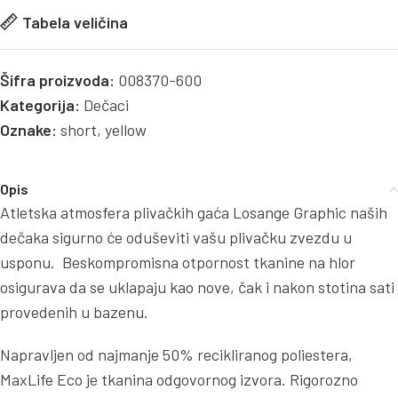
Tabela veličina
Šifra proizvoda:
008370-600
Kategorija:
Dečaci
Oznake:
short
,
yellow
Opis
Atletska atmosfera plivačkih gaća Losange Graphic naših
dečaka sigurno će oduševiti vašu plivačku zvezdu u
usponu. Beskompromisna otpornost tkanine na hlor
osigurava da se uklapaju kao nove, čak i nakon stotina sati
provedenih u bazenu.
Napravljen od najmanje 50% recikliranog poliestera,
MaxLife Eco je tkanina odgovornog izvora. Rigorozno