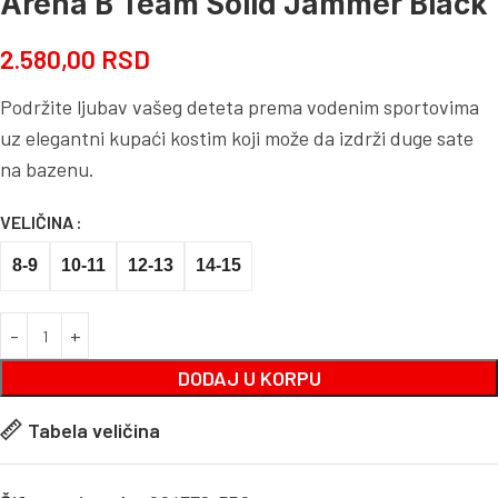
Arena B Team Solid Jammer Black
2.580,00
RSD
Podržite ljubav vašeg deteta prema vodenim sportovima
uz elegantni kupaći kostim koji može da izdrži duge sate
na bazenu.
VELIČINA
8-9
10-11
12-13
14-15
DODAJ U KORPU
Tabela veličina