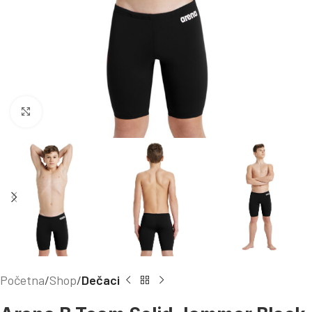
Kliknite za uvećanje
Početna
Shop
Dečaci