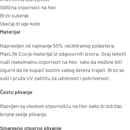
Odlična otpornost na hlor
Brzo sušenje
Osećaj druge kože
Materijal
Napravljen od najmanje 50% recikliranog poliestera,
MaxLife Eco je materijal iz odgovornih izvora. Ovaj tekstil
nudi maksimalnu otpornost na hlor, tako da možete biti
sigurni da će kupaći kostim vašeg deteta trajati. Brzo se
suši i pruža UV zaštitu za udobnost i pokrivenost.
Često plivanje
Razvijen sa visokom otpornošću na hlor kako bi izdržao
brojne sesije plivanja.
Smanjeno otporno plivanje