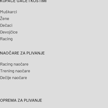
KUPAĆE GAĆE I KOSTIMI
Muškarci
Žene
Dečaci
Devojčice
Racing
NAOČARE ZA PLIVANJE
Racing naočare
Trening naočare
Dečije naočare
OPREMA ZA PLIVANJE