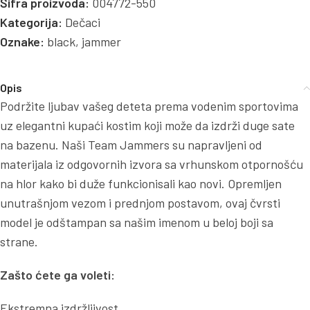
Šifra proizvoda:
004772-550
Kategorija:
Dečaci
Oznake:
black
,
jammer
Opis
Podržite ljubav vašeg deteta prema vodenim sportovima
uz elegantni kupaći kostim koji može da izdrži duge sate
na bazenu. Naši Team Jammers su napravljeni od
materijala iz odgovornih izvora sa vrhunskom otpornošću
na hlor kako bi duže funkcionisali kao novi. Opremljen
unutrašnjom vezom i prednjom postavom, ovaj čvrsti
model je odštampan sa našim imenom u beloj boji sa
strane.
Zašto ćete ga voleti:
Ekstremna izdržljivost