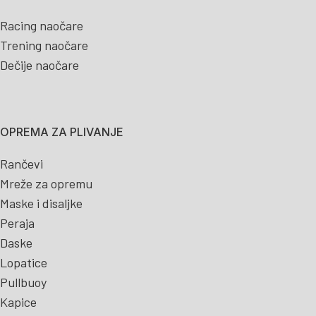
Racing naočare
Trening naočare
Dečije naočare
OPREMA ZA PLIVANJE
Rančevi
Mreže za opremu
Maske i disaljke
Peraja
Daske
Lopatice
Pullbuoy
Kapice