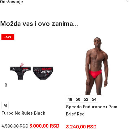
Održavanje
Možda vas i ovo zanima...
-33%
48
50
52
54
M
Speedo Endurance+ 7cm
Turbo No Rules Black
Brief Red
3.000,00
RSD
4.500,00
RSD
3.240,00
RSD