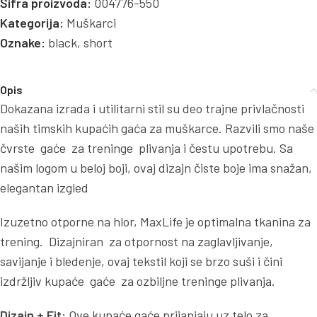
Šifra proizvoda:
004776-550
Kategorija:
Muškarci
Oznake:
black
,
short
Opis
Dokazana izrada i utilitarni stil su deo trajne privlačnosti
naših timskih kupaćih gaća za muškarce. Razvili smo naše
čvrste gaće za treninge plivanja i čestu upotrebu. Sa
našim logom u beloj boji, ovaj dizajn čiste boje ima snažan,
elegantan izgled
Izuzetno otporne na hlor, MaxLife je optimalna tkanina za
trening. Dizajniran za otpornost na zaglavljivanje,
savijanje i bledenje, ovaj tekstil koji se brzo suši i čini
izdržljiv kupaće gaće za ozbiljne treninge plivanja.
Dizajn + Fit:
Ove kupaće gaće prijanjaju uz telo za