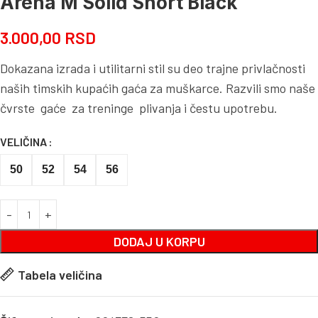
Arena M Solid Short Black
3.000,00
RSD
Dokazana izrada i utilitarni stil su deo trajne privlačnosti
naših timskih kupaćih gaća za muškarce. Razvili smo naše
čvrste gaće za treninge plivanja i čestu upotrebu.
VELIČINA
50
52
54
56
DODAJ U KORPU
Tabela veličina