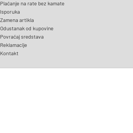
Plaćanje na rate bez kamate
Isporuka
Zamena artikla
Odustanak od kupovine
Povraćaj sredstava
Reklamacije
Kontakt
© Copyright 2026 ProfesionalSport - Oprema za plivanje. All Rights
Reserved. Design by
WebbitX
.