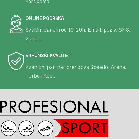
karticama.
ONLINE PODRŠKA
Svakim danom od 10-20h. Email, poziv, SMS,
viber...
VRHUNSKI KVALITET
Zvanični partner brendova Speedo, Arena,
Turbo i Keel.