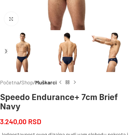
Kliknite za uvećanje
Početna
Shop
Muškarci
Speedo Endurance+ 7cm Brief
Navy
3.240,00
RSD
Jednostavnost ovog dizajna nudi vam slobodu pokreta i