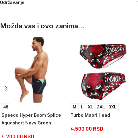
Održavanje
Možda vas i ovo zanima...
48
M
L
XL
2XL
3XL
Speedo Hyper Boom Splice
Turbo Maori Head
Aquashort Navy Green
4.500,00
RSD
4.200,00
RSD