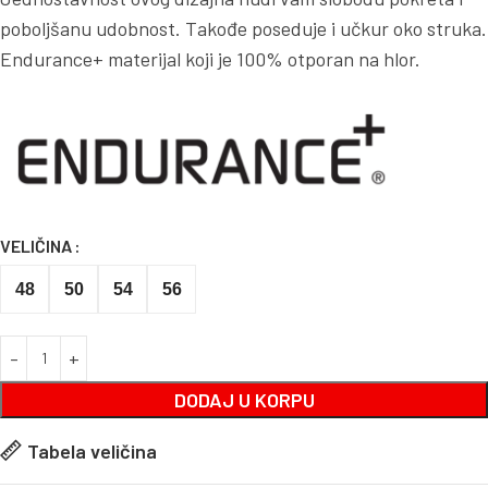
poboljšanu udobnost. Takođe poseduje i učkur oko struka.
Endurance+ materijal koji je 100% otporan na hlor.
VELIČINA
48
50
54
56
DODAJ U KORPU
Tabela veličina