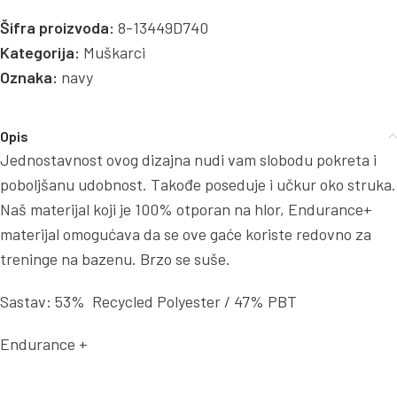
Šifra proizvoda:
8-13449D740
Kategorija:
Muškarci
Oznaka:
navy
Opis
Jednostavnost ovog dizajna nudi vam slobodu pokreta i
poboljšanu udobnost. Takođe poseduje i učkur oko struka.
Naš materijal koji je 100% otporan na hlor, Endurance+
materijal omogućava da se ove gaće koriste redovno za
treninge na bazenu. Brzo se suše.
Sastav: 53% Recycled Polyester / 47% PBT
Endurance +