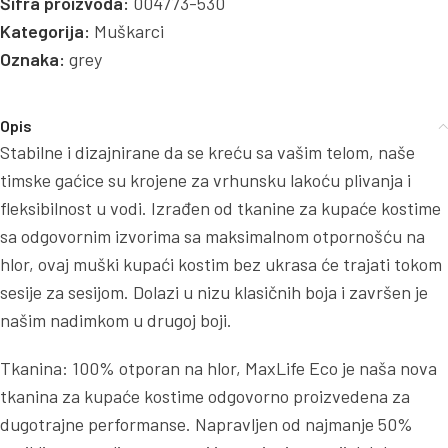
Šifra proizvoda:
004773-530
Kategorija:
Muškarci
Oznaka:
grey
Opis
Stabilne i dizajnirane da se kreću sa vašim telom, naše
timske gaćice su krojene za vrhunsku lakoću plivanja i
fleksibilnost u vodi. Izrađen od tkanine za kupaće kostime
sa odgovornim izvorima sa maksimalnom otpornošću na
hlor, ovaj muški kupaći kostim bez ukrasa će trajati tokom
sesije za sesijom. Dolazi u nizu klasičnih boja i završen je
našim nadimkom u drugoj boji.
Tkanina: 100% otporan na hlor, MaxLife Eco je naša nova
tkanina za kupaće kostime odgovorno proizvedena za
dugotrajne performanse. Napravljen od najmanje 50%