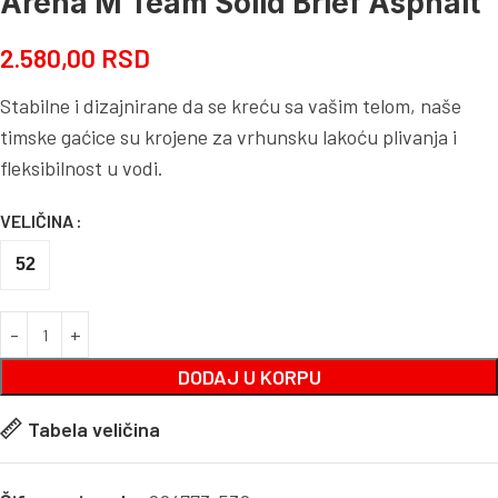
Arena M Team Solid Brief Asphalt
2.580,00
RSD
Stabilne i dizajnirane da se kreću sa vašim telom, naše
timske gaćice su krojene za vrhunsku lakoću plivanja i
fleksibilnost u vodi.
VELIČINA
52
DODAJ U KORPU
Tabela veličina