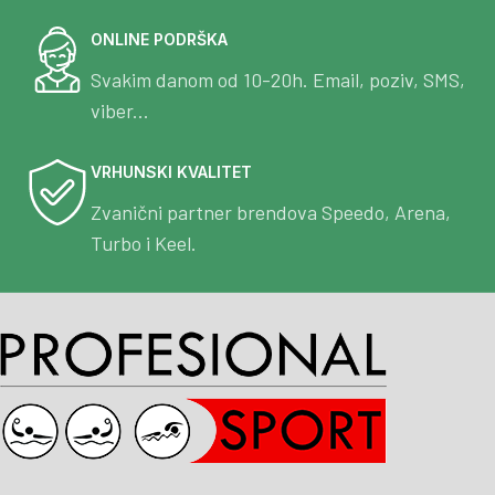
ONLINE PODRŠKA
Svakim danom od 10-20h. Email, poziv, SMS,
viber...
VRHUNSKI KVALITET
Zvanični partner brendova Speedo, Arena,
Turbo i Keel.