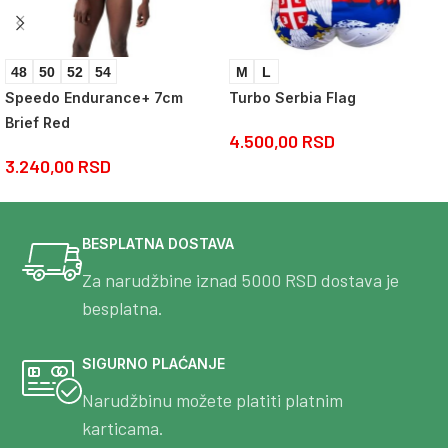
48
50
52
54
M
L
Speedo Endurance+ 7cm
Turbo Serbia Flag
Brief Red
4.500,00
RSD
3.240,00
RSD
BESPLATNA DOSTAVA
Za narudžbine iznad 5000 RSD dostava je
besplatna.
SIGURNO PLAĆANJE
Narudžbinu možete platiti platnim
karticama.