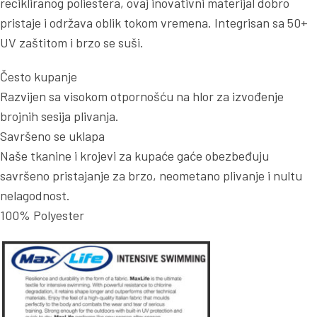
recikliranog poliestera, ovaj inovativni materijal dobro
pristaje i održava oblik tokom vremena. Integrisan sa 50+
UV zaštitom i brzo se suši.
Često kupanje
Razvijen sa visokom otpornošću na hlor za izvođenje
brojnih sesija plivanja.
Savršeno se uklapa
Naše tkanine i krojevi za kupaće gaće obezbeđuju
savršeno pristajanje za brzo, neometano plivanje i nultu
nelagodnost.
100% Polyester